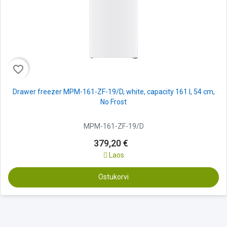
favorite_border
Drawer freezer MPM-161-ZF-19/D, white, capacity 161 l, 54 cm,
No Frost
MPM-161-ZF-19/D
379,20 €
Laos
Ostukorvi