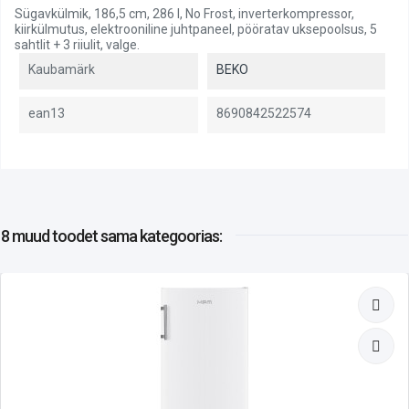
Sügavkülmik, 186,5 cm, 286 l, No Frost, inverterkompressor,
kiirkülmutus, elektrooniline juhtpaneel, pööratav uksepoolsus, 5
sahtlit + 3 riiulit, valge.
Kaubamärk
BEKO
ean13
8690842522574
8 muud toodet
sama kategoorias: