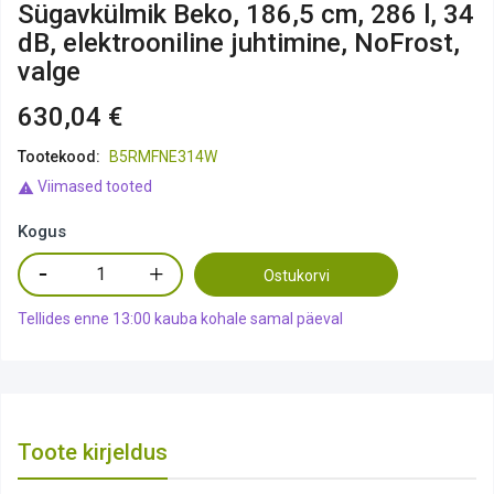
Sügavkülmik Beko, 186,5 cm, 286 l, 34
dB, elektrooniline juhtimine, NoFrost,
valge
630,04 €
Tootekood:
B5RMFNE314W
Viimased tooted

Kogus
Ostukorvi
Tellides enne 13:00 kauba kohale samal päeval
Toote kirjeldus