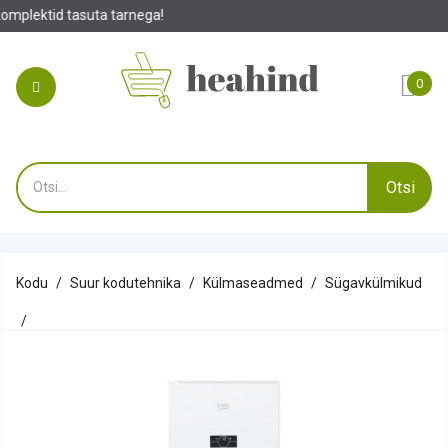
 tarnega!
0
Otsi
Kodu
Suur kodutehnika
Külmaseadmed
Sügavkülmikud