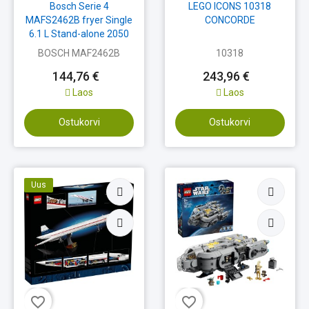
Bosch Serie 4
LEGO ICONS 10318
MAFS2462B fryer Single
CONCORDE
6.1 L Stand-alone 2050
W Hot...
BOSCH MAF2462B
10318
144,76 €
243,96 €
Laos
Laos
Ostukorvi
Ostukorvi
Uus
favorite_border
favorite_border