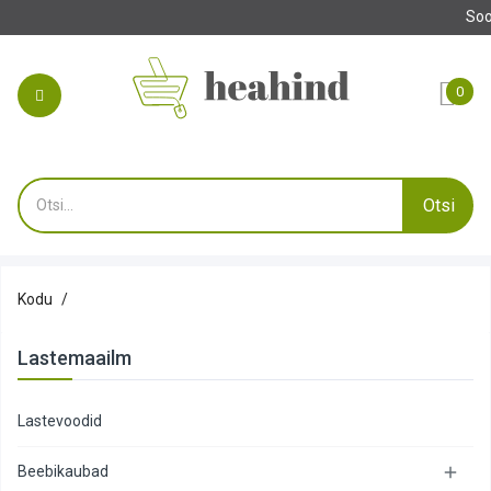
Tehke oma tellim
0
Otsi
Kodu
Lastemaailm
Lastevoodid
Beebikaubad
