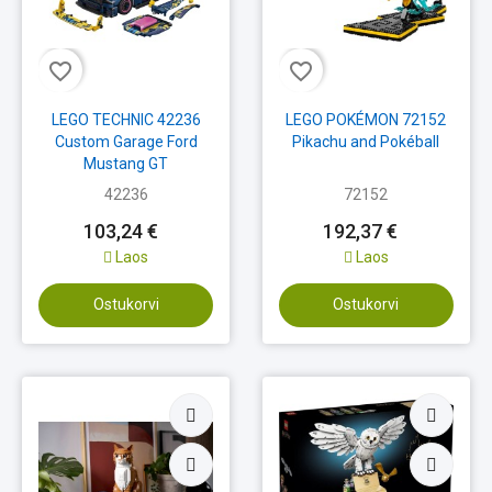
favorite_border
favorite_border
LEGO TECHNIC 42236
LEGO POKÉMON 72152
Custom Garage Ford
Pikachu and Pokéball
Mustang GT
42236
72152
103,24 €
192,37 €
Laos
Laos
Ostukorvi
Ostukorvi