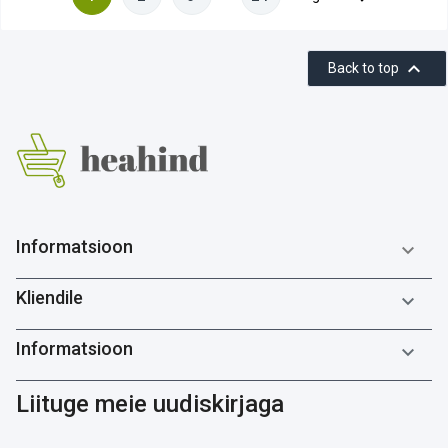

Back to top
Informatsioon

Kliendile

Informatsioon

Liituge meie uudiskirjaga