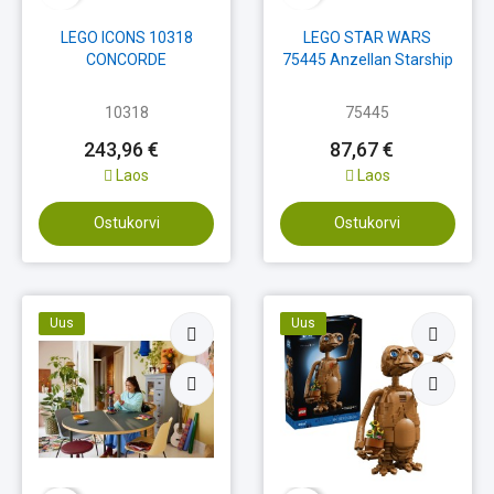
LEGO ICONS 10318
LEGO STAR WARS
CONCORDE
75445 Anzellan Starship
10318
75445
243,96 €
87,67 €
Laos
Laos
Ostukorvi
Ostukorvi
Uus
Uus