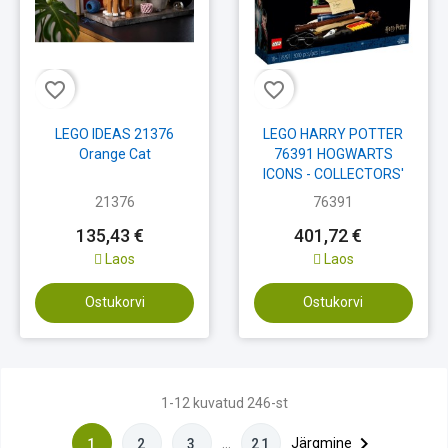
favorite_border
favorite_border
LEGO IDEAS 21376
LEGO HARRY POTTER
Orange Cat
76391 HOGWARTS
ICONS - COLLECTORS'
EDITION
21376
76391
135,43 €
401,72 €
Laos
Laos
Ostukorvi
Ostukorvi
1-12 kuvatud 246-st

…
Järgmine
1
2
3
21