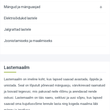
Mängud ja mänguasjad

Elektrisõidukid lastele
Jalgrattad lastele
Joonistamiseks ja maalimiseks
Lastemaailm
Lastemaailm on imeline koht, kus lapsed saavad avastada, õppida ja
unistada. Seal on lõputult põnevaid mänguasju, värvikirevaid raamatuid
ja loovaid tegevusi, mis pakuvad neile rõõmu ja arendavad nende
oskusi. Lastemaailm on täis naeru, seiklusi ja uusi sõpru, kus lapsed
saavad oma kujutlusvõime lennule lasta ning kogeda maailma läbi
mängu ja imetluse.