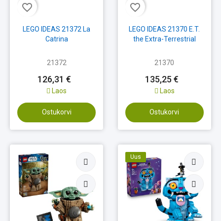
favorite_border
favorite_border
LEGO IDEAS 21372 La
LEGO IDEAS 21370 E.T.
Catrina
the Extra-Terrestrial
21372
21370
126,31 €
135,25 €
Laos
Laos
Ostukorvi
Ostukorvi
Uus