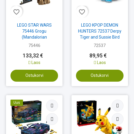
favorite_border
favorite_border
LEGO STAR WARS
LEGO KPOP DEMON
75446 Grogu
HUNTERS 72537 Derpy
(Mandalorian
Tiger and Sussie Bird
Apprentice)
75446
72537
133,32 €
89,95 €
Laos
Laos
Ostukorvi
Ostukorvi
Uus