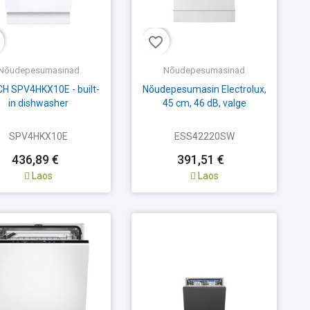
favorite_border
Nõudepesumasinad
Nõudepesumasinad
H SPV4HKX10E - built-
Nõudepesumasin Electrolux,
in dishwasher
45 cm, 46 dB, valge
SPV4HKX10E
ESS42220SW
436,89 €
391,51 €
Laos
Laos