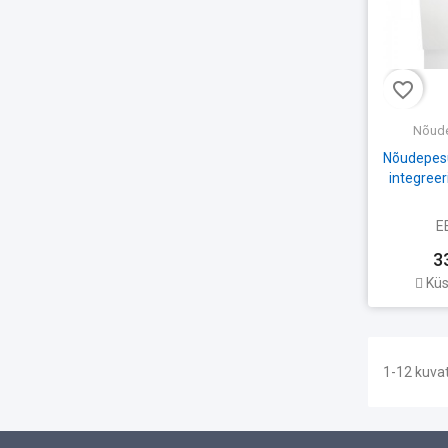
favorite_border
Nõud
Nõudepesu
integreer
E
3
Küs
1-12 kuva