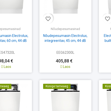
favorite_border
favorite_border
epesumasinad
Nõudepesumasinad
masin Electrolux,
Nõudepesumasin Electrolux,
Elec
itav, 60 cm, 44 dB
integreeritav, 45 cm, 44 dB
buil
ES47320L
EEG62300L
98,04 €
405,88 €
Laos
Laos
rneaeg
Küsige tarneaeg
Küs