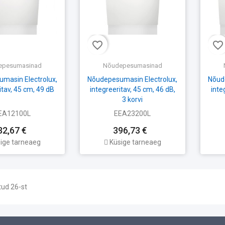
favorite_border
favorite_border
epesumasinad
Nõudepesumasinad
masin Electrolux,
Nõudepesumasin Electrolux,
Nõud
itav, 45 cm, 49 dB
integreeritav, 45 cm, 46 dB,
inte
3 korvi
EA12100L
EEA23200L
32,67 €
396,73 €
ige tarneaeg
Küsige tarneaeg
tud 26-st