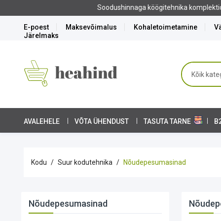
E-poest
Maksevõimalus
Kohaletoimetamine
Vä
Järelmaks
AVALEHELE
VÕTA ÜHENDUST
TASUTA TARNE
B
Kodu
Suur kodutehnika
Nõudepesumasinad
Nõudepesumasinad
Nõudep