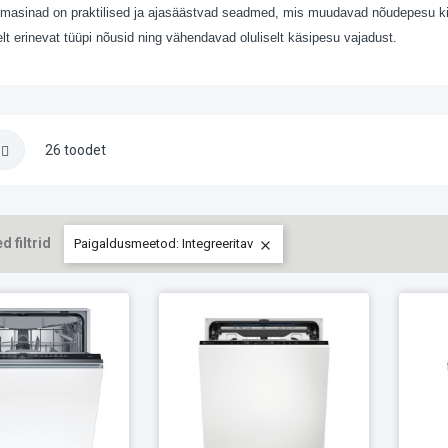
asinad on praktilised ja ajasäästvad seadmed, mis muudavad nõudepesu kiir
elt erinevat tüüpi nõusid ning vähendavad oluliselt käsipesu vajadust.
26 toodet
d filtrid
Paigaldusmeetod: Integreeritav
