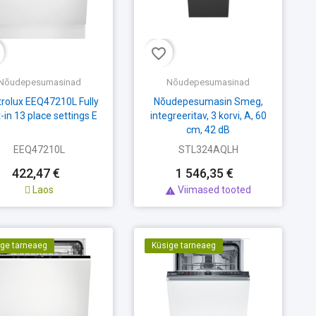
favorite_border
Nõudepesumasinad
Nõudepesumasinad
trolux EEQ47210L Fully
Nõudepesumasin Smeg,
t-in 13 place settings E
integreeritav, 3 korvi, A, 60
cm, 42 dB
EEQ47210L
STL324AQLH
422,47 €
1 546,35 €
Laos
Viimased tooted

ige tarneaeg
Küsige tarneaeg