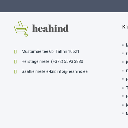
Kl
Mustamäe tee 6b, Tallinn 10621
Helistage meile:
(+372) 5593 3880
G
Saatke meile e-kiri:
info@heahind.ee
P