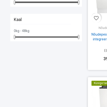
favorite_border
Kaal
Nõud
0kg - 48kg
Nõudepesu
integreer
E
3
Küsige ta