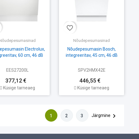
favorite_border
Nõudepesumasinad
Nõudepesumasinad
epesumasin Electrolux,
Nõudepesumasin Bosch,
greeritav, 60 cm, 46 dB
integreeritav, 45 cm, 46 dB
EES27200L
SPV2HMX42E
377,12 €
446,55 €
Küsige tarneaeg
Küsige tarneaeg

Järgmine
1
2
3