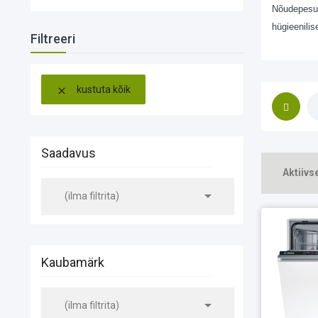
Nõudepesum
hügieenilis
Filtreeri
kustuta kõik

Saadavus
Aktiivse

(ilma filtrita)
Kaubamärk

(ilma filtrita)