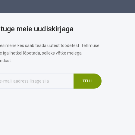
ituge meie uudiskirjaga
 esimene kes saab teada uutest toodetest. Tellimuse
te igal hetkel lõpetada, selleks võtke meiega
ndust.