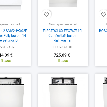
favorite_border
favorite_border
epesumasinad
Nõudepesumasinad
rie 2 SMV2HVX02E
ELECTROLUX EEC767310L
BOSC
r Fully built-in 14
ComfortLift built-in
e settings D
dishwasher
V2HVX02E
EEC767310L
44,09 €
725,69 €
Laos
Laos