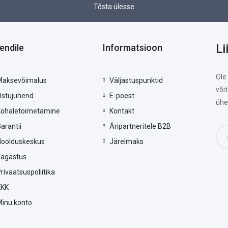
Tõsta ülesse
Li
iendile
Informatsioon
Ole
Maksevõimalus
Väljastuspunktid
või
Ostujuhend
E-poest
ühe
Kohaletoimetamine
Kontakt
arantii
Äripartneritele B2B
Hoolduskeskus
Järelmaks
Tagastus
rivaatsuspoliitika
KKK
Minu konto