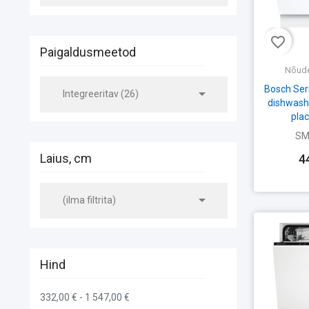
favorite_border
Paigaldusmeetod
Nõud
Bosch Se

Integreeritav (26)
dishwashe
plac
SM
Laius, cm
4

(ilma filtrita)
Hind
332,00 € - 1 547,00 €