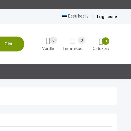
Eesti keel
Logi sisse
0
0
0
Otsi
Võrdle
Lemmikud
Ostukorv