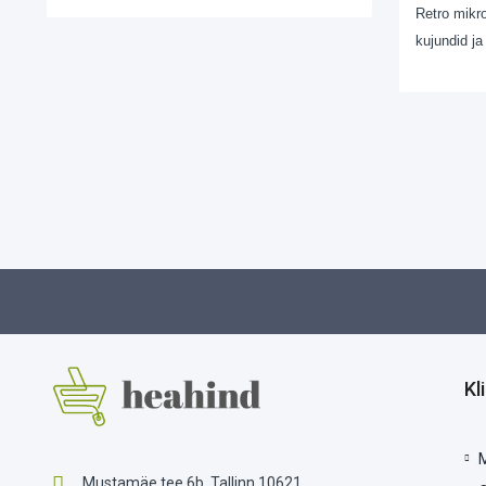
Retro mikro
kujundid ja
Kl
Mustamäe tee 6b, Tallinn 10621