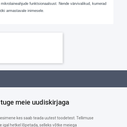
e mikrolaineahjude funktsionaalsust. Nende värvivalikud, kumerad
ööki armastavale inimesele.
ituge meie uudiskirjaga
 esimene kes saab teada uutest toodetest. Tellimuse
te igal hetkel lõpetada, selleks võtke meiega