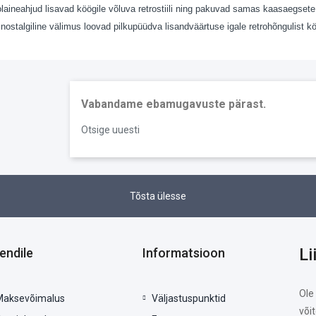
laineahjud lisavad köögile võluva retrostiili ning pakuvad samas kaasaegset
 nostalgiline välimus loovad pilkupüüdva lisandväärtuse igale retrohõngulist k
Vabandame ebamugavuste pärast.
Otsige uuesti
Tõsta ülesse
Li
iendile
Informatsioon
Ole
Maksevõimalus
Väljastuspunktid
või