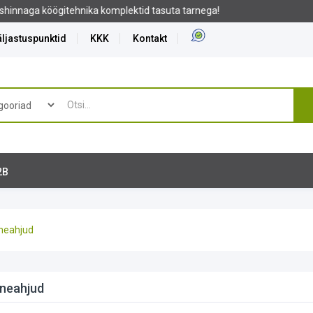
ljastuspunktid
KKK
Kontakt
2B
ineahjud
ineahjud