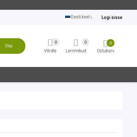
Eesti keel
Logi sisse
0
0
0
Otsi
Võrdle
Lemmikud
Ostukorv