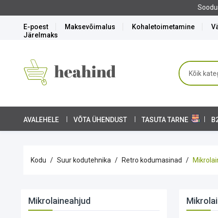
Soodushinnaga köögitehnika komplektid tasuta tarnega!
E-poest
Maksevõimalus
Kohaletoimetamine
Vä
Järelmaks
AVALEHELE
VÕTA ÜHENDUST
TASUTA TARNE
B
Kodu
Suur kodutehnika
Retro kodumasinad
Mikrola
Mikrolaineahjud
Mikrola