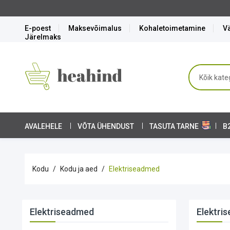
E-poest
Maksevõimalus
Kohaletoimetamine
Vä
Järelmaks
AVALEHELE
VÕTA ÜHENDUST
TASUTA TARNE
B
Kodu
Kodu ja aed
Elektriseadmed
Elektriseadmed
Elektri