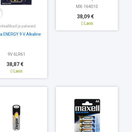
MX-164010
38,09 €
Laos
oiteallikad ja patareid
a ENERGY 9 V Alkaline
9V 6LR61
38,87 €
Laos