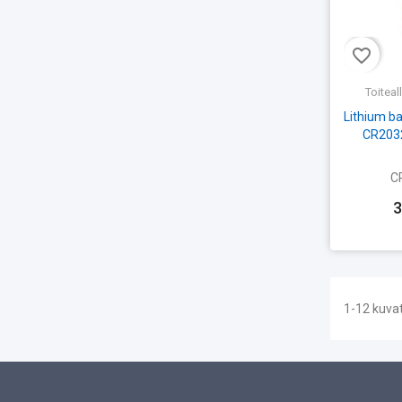
favorite_border
Toiteal
Lithium ba
CR2032 
C
3
1-12 kuva