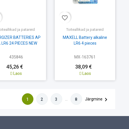
favorite_border
oiteallikad ja patareid
Toiteallikad ja patareid
RGIZER BATTERIES AP
MAXELL Battery alkaline
 LR6 24 PIECES NEW
LR6 4 pieces
435846
MX-163761
45,26 €
38,09 €
Laos
Laos

…
Järgmine
1
2
3
8