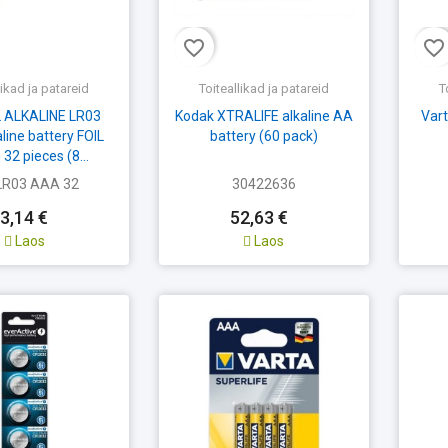
favorite_border
favorite_border
likad ja patareid
Toiteallikad ja patareid
T
 ALKALINE LR03
Kodak XTRALIFE alkaline AA
Vart
line battery FOIL
battery (60 pack)
 32 pieces (8...
LR03 AAA 32
30422636
3,14 €
52,63 €
Laos
Laos