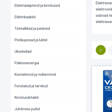
Elektrisea
Elektriadapterid ja kinnitused
elektrooni
sobivad ni
Elektrikaablid
elektrise
Toiteallikad ja patareid
Pistikupesad ja lülitid
Uksekellad
Päikeseenergia
Konnektorid ja riviklemmid
Fonolukud ja tarvikud
Kinnitusdetailid
Juhtimise pultid