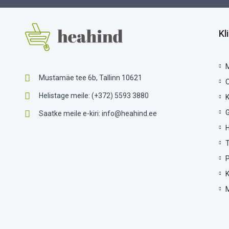
Kl
Mustamäe tee 6b, Tallinn 10621
Helistage meile:
(+372) 5593 3880
G
Saatke meile e-kiri:
info@heahind.ee
P