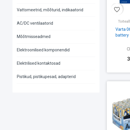
favorite_border
Vattomeetrid, mõõturid, indikaatorid
Toiteal
AC/DC ventilaatorid
Varta 0
battery
Mõõtmisseadmed
C
Elektroonilised komponendid
3
Elektrilised kontaktosad
Pistikud, pistikupesad, adapterid