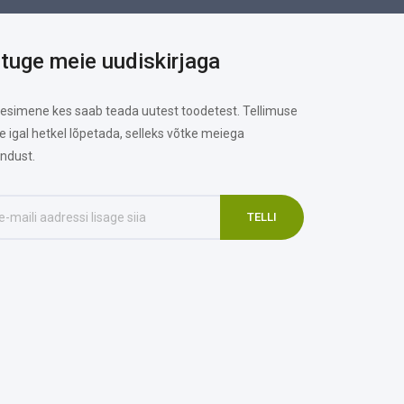
ituge meie uudiskirjaga
 esimene kes saab teada uutest toodetest. Tellimuse
te igal hetkel lõpetada, selleks võtke meiega
ndust.