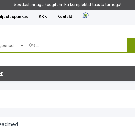
Soodushinnaga köögitehnika komplektid tasuta tarnega!
ljastuspunktid
KKK
Kontakt
2B
seadmed