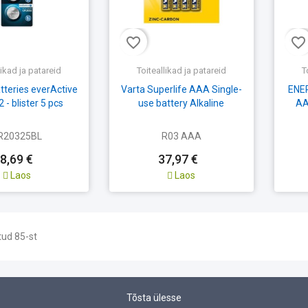
favorite_border
favorite_border
likad ja patareid
Toiteallikad ja patareid
T
tteries everActive
Varta Superlife AAA Single-
ENE
- blister 5 pcs
use battery Alkaline
AA
R20325BL
R03 AAA
8,69 €
37,97 €
Laos
Laos
tud 85-st
Tõsta ülesse