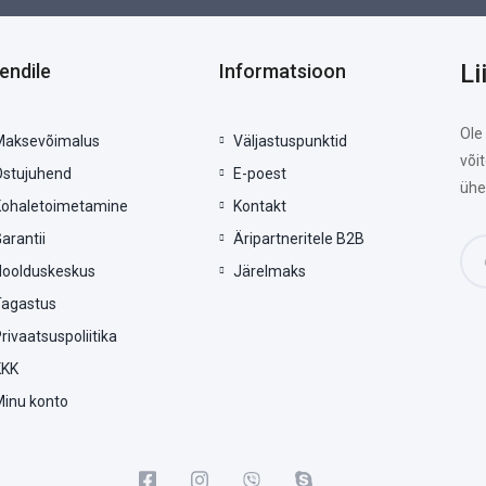
Li
iendile
Informatsioon
Ole
Maksevõimalus
Väljastuspunktid
või
Ostujuhend
E-poest
ühe
Kohaletoimetamine
Kontakt
arantii
Äripartneritele B2B
Hoolduskeskus
Järelmaks
Tagastus
rivaatsuspoliitika
KKK
Minu konto