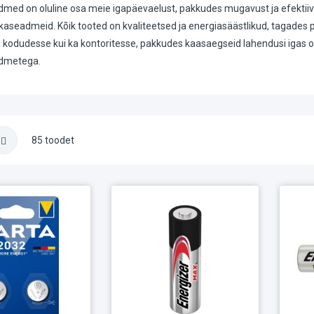
dmed on oluline osa meie igapäevaelust, pakkudes mugavust ja efektiivs
kaseadmeid. Kõik tooted on kvaliteetsed ja energiasäästlikud, tagades p
i kodudesse kui ka kontoritesse, pakkudes kaasaegseid lahendusi igas o
admetega.
85 toodet