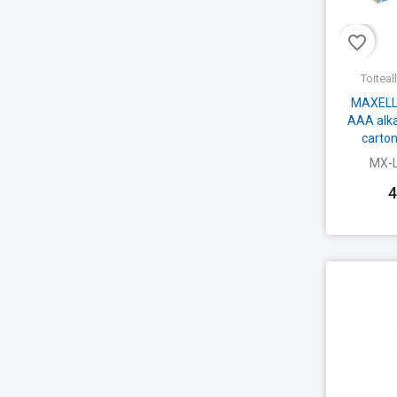
favorite_border
Toiteal
MAXELL
AAA alka
carton
MX-
4