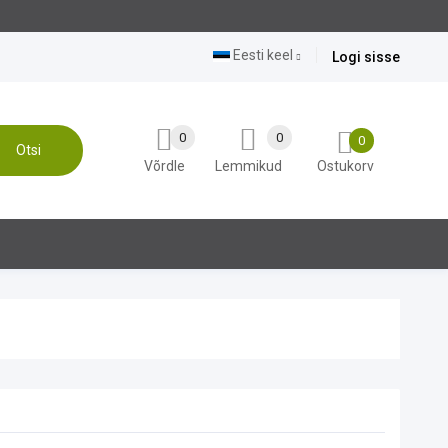
Eesti keel
Logi sisse
0
0
0
Otsi
Võrdle
Lemmikud
Ostukorv