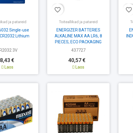
favorite_border
favorite_border
likad ja patareid
Toiteallikad ja patareid
T
6032 Single-use
ENERGIZER BATTERIES
E
 CR2032 Lithium
ALKALINE MAX AA LR6, 8
IND
PIECES, ECO PACKAGING
R2032 3V
437727
8,43 €
40,57 €
Laos
Laos