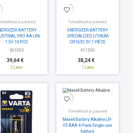
favorite_border
oiteallikad ja patareid
Toiteallikad ja patareid
NERGIZER BATTERY
ENERGIZER BATTERY
USTRIAL PRO AA LR6
SPECIALIZED LITHIUM
1.5V 10 PCS
CR1632 3V 1 PIECE
361053
411550
39,64 €
38,24 €
Laos
Laos
favorite_border
Toiteallikad ja patareid
Maxell Battery Alkaline LR-
03 AAA 4-Pack Single-use
battery