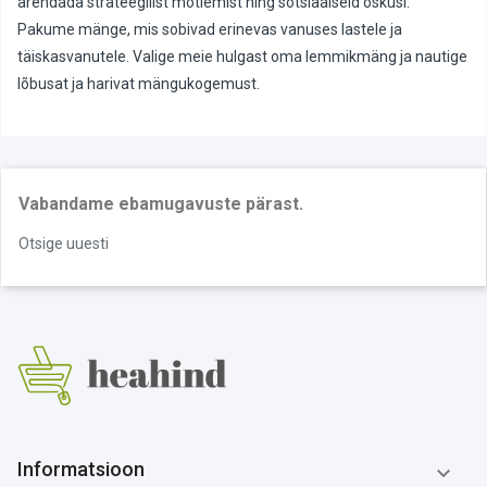
arendada strateegilist mõtlemist ning sotsiaalseid oskusi.
Pakume mänge, mis sobivad erinevas vanuses lastele ja
täiskasvanutele. Valige meie hulgast oma lemmikmäng ja nautige
lõbusat ja harivat mängukogemust.
Vabandame ebamugavuste pärast.
Otsige uuesti
Informatsioon
