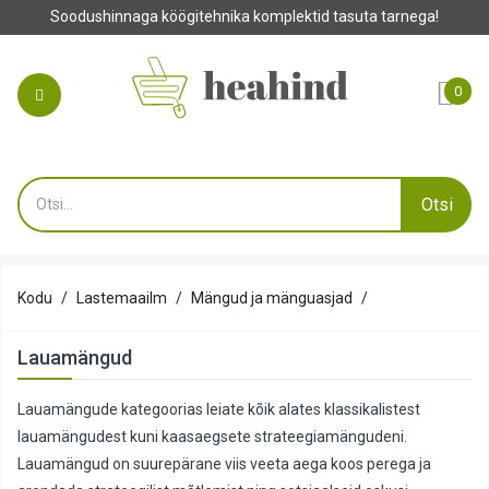
Soodushinnaga köögitehnika komplektid tasuta tarnega!
0
Otsi
Kodu
Lastemaailm
Mängud ja mänguasjad
Lauamängud
Lauamängude kategoorias leiate kõik alates klassikalistest
lauamängudest kuni kaasaegsete strateegiamängudeni.
Lauamängud on suurepärane viis veeta aega koos perega ja