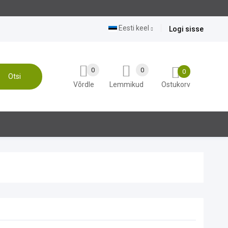
Eesti keel
Logi sisse
0
0
0
Otsi
Võrdle
Lemmikud
Ostukorv