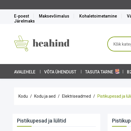
E-poest
Maksevõimalus
Kohaletoimetamine
Vä
Järelmaks
AVALEHELE
VÕTA ÜHENDUST
TASUTA TARNE
B
Kodu
Kodu ja aed
Elektriseadmed
Pistikupesad ja lüli
Pistikupesad ja lülitid
Pistikup