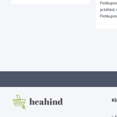
Pistikupes
ja lülitei
Pistikupes
Kl