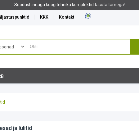
Soodushinnaga köögitehnika komplektid tasuta tarnega!
ljastuspunktid
KKK
Kontakt
2B
tid
esad ja lülitid