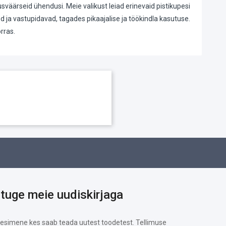
dusväärseid ühendusi. Meie valikust leiad erinevaid pistikupesi
sed ja vastupidavad, tagades pikaajalise ja töökindla kasutuse.
rras.
ituge meie uudiskirjaga
 esimene kes saab teada uutest toodetest. Tellimuse