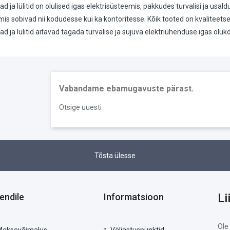
ad ja lülitid on olulised igas elektrisüsteemis, pakkudes turvalisi ja usal
d, mis sobivad nii kodudesse kui ka kontoritesse. Kõik tooted on kvaliteet
ad ja lülitid aitavad tagada turvalise ja sujuva elektriühenduse igas oluko
Vabandame ebamugavuste pärast.
Otsige uuesti
Tõsta ülesse
Li
iendile
Informatsioon
Ole