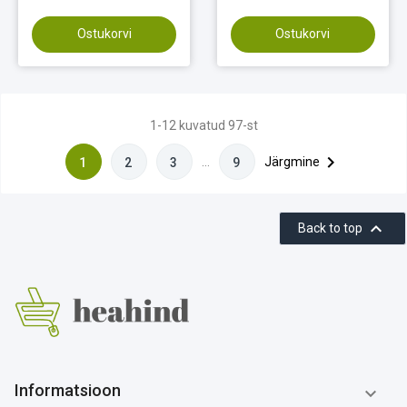
Ostukorvi
Ostukorvi
1-12 kuvatud 97-st

…
Järgmine
1
2
3
9

Back to top
Informatsioon
