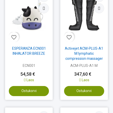
favorite_border
favorite_border
ESPERANZA ECN001
Activejet ACM-PLUS-A1
INHALATOR BREEZE
M lymphatic
compression massager
for legs
ECN001
ACM-PLUS-A1 M
54,58 €
347,60 €
Laos
Laos
Ostukorvi
Ostukorvi