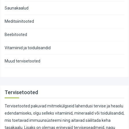
Saunakaalud
Meditsiinitooted
Beebitooted
Vitamiinid ja toidulisandid
Muud tervisetooted
Tervisetooted
Tervisetooted pakuvad mitmekülgseid lahendusi tervise ja heaolu
edendamiseks, olgu selleks vitamiinid, mineraalid või toidulisandid,
mis toetavad immuunsüsteemi ning aitavad säilitada keha
tasakaalu. Lisaks on olemas erinevaid terviseseadmeid, nagu