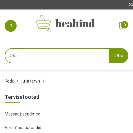
Tehke oma tell
0
Otsi
Kodu
Ilu ja tervis
Tervisetooted
Massaažiseadmed
Vererõhuaparaadid