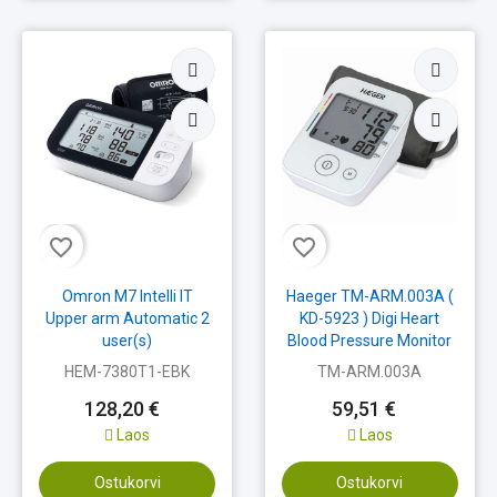
favorite_border
favorite_border
Omron M7 Intelli IT
Haeger TM-ARM.003A (
Upper arm Automatic 2
KD-5923 ) Digi Heart
user(s)
Blood Pressure Monitor
HEM-7380T1-EBK
TM-ARM.003A
128,20 €
59,51 €
Laos
Laos
Ostukorvi
Ostukorvi