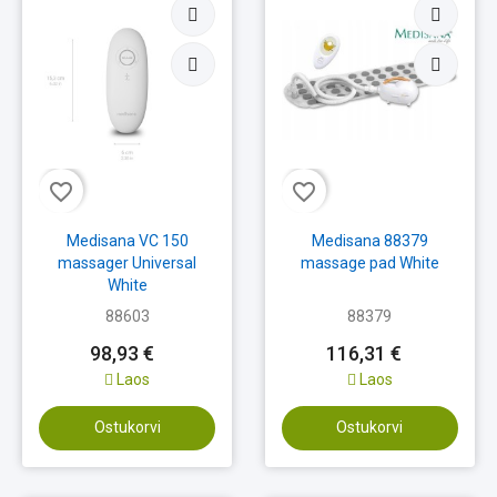
favorite_border
favorite_border
Medisana VC 150
Medisana 88379
massager Universal
massage pad White
White
88603
88379
98,93 €
116,31 €
Laos
Laos
Ostukorvi
Ostukorvi