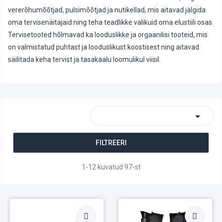
vererõhumõõtjad, pulsimõõtjad ja nutikellad, mis aitavad jälgida
oma tervisenäitajaid ning teha teadlikke valikuid oma elustiili osas.
Tervisetooted hõlmavad ka looduslikke ja orgaanilisi tooteid, mis
on valmistatud puhtast ja looduslikust koostisest ning aitavad
säilitada keha tervist ja tasakaalu loomulikul viisil.

FILTREERI
1-12 kuvatud 97-st