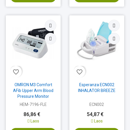
favorite_border
favorite_border
OMRON M3 Comfort
Esperanza ECN002
AFib Upper Arm Blood
INHALATOR BREEZE
Pressure Monitor
HEM-7196-FLE
ECN002
86,86 €
54,87 €
Laos
Laos