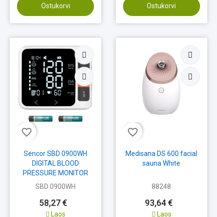
Ostukorvi
Ostukorvi
favorite_border
favorite_border
Sencor SBD 0900WH
Medisana DS 600 facial
DIGITAL BLOOD
sauna White
PRESSURE MONITOR
SBD 0900WH
88248
58,27 €
93,64 €
Laos
Laos