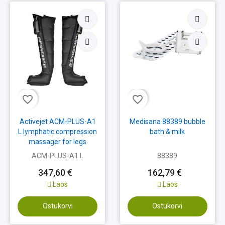
favorite_border
favorite_border
Activejet ACM-PLUS-A1
Medisana 88389 bubble
L lymphatic compression
bath & milk
massager for legs
ACM-PLUS-A1 L
88389
347,60 €
162,79 €
Laos
Laos
Ostukorvi
Ostukorvi