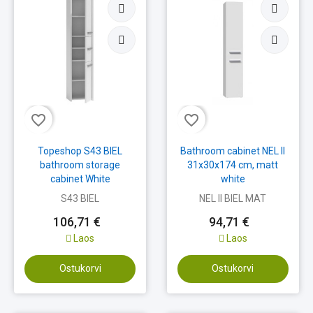
favorite_border
favorite_border
Topeshop S43 BIEL
Bathroom cabinet NEL II
bathroom storage
31x30x174 cm, matt
cabinet White
white
S43 BIEL
NEL II BIEL MAT
106,71 €
94,71 €
Laos
Laos
Ostukorvi
Ostukorvi