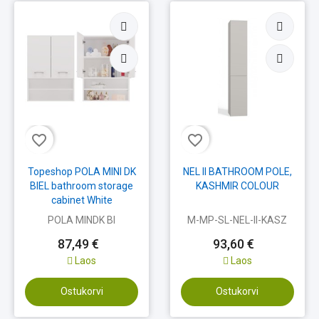
favorite_border
favorite_border
Topeshop POLA MINI DK
NEL II BATHROOM POLE,
BIEL bathroom storage
KASHMIR COLOUR
cabinet White
POLA MINDK BI
M-MP-SL-NEL-II-KASZ
87,49 €
93,60 €
Laos
Laos
Ostukorvi
Ostukorvi