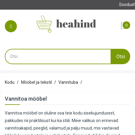
Tehke oma 
0
Otsi
Kodu
Mööbel ja tekstil
Vannituba
Vannitoa mööbel
Vannitoa mööbel on oluline osa teie kodu sisekujundusest,
pakkudes nii praktilisust kui ka stiili. Meie valikus on erinevad
vannitoakapid, peeglid, valamud ja palju muud, mis vastavad