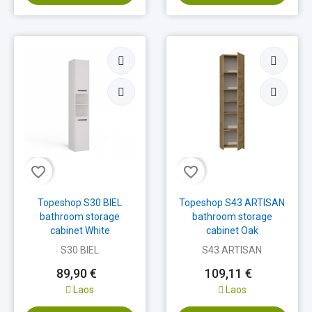
favorite_border
favorite_border
Topeshop S30 BIEL
Topeshop S43 ARTISAN
bathroom storage
bathroom storage
cabinet White
cabinet Oak
S30 BIEL
S43 ARTISAN
89,90 €
109,11 €
Laos
Laos