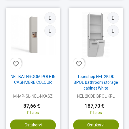
favorite_border
favorite_border
NEL BATHROOM POLE IN
Topeshop NEL 2K DD
CASHMERE COLOUR
BPOŁ bathroom storage
cabinet White
M-MP-SL-NEL-I-KASZ
NEL 2K DD BPOŁ KPL
87,66 €
187,70 €
Laos
Laos
Ostukorvi
Ostukorvi