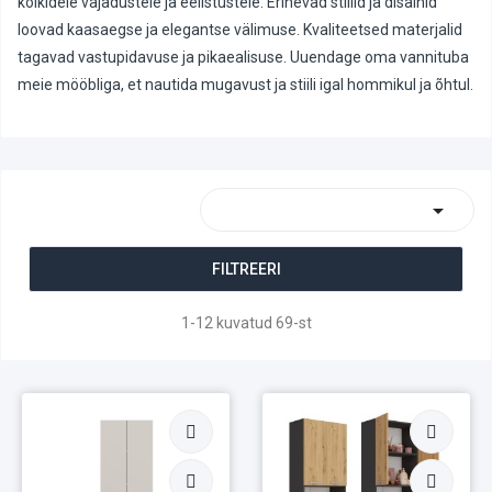
kõikidele vajadustele ja eelistustele. Erinevad stiilid ja disainid
loovad kaasaegse ja elegantse välimuse. Kvaliteetsed materjalid
tagavad vastupidavuse ja pikaealisuse. Uuendage oma vannituba
meie mööbliga, et nautida mugavust ja stiili igal hommikul ja õhtul.

FILTREERI
1-12 kuvatud 69-st