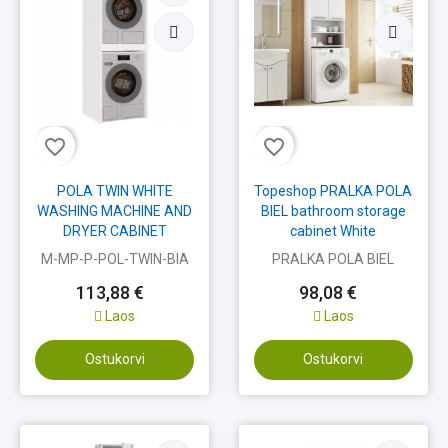
favorite_border
favorite_border
POLA TWIN WHITE
Topeshop PRALKA POLA
WASHING MACHINE AND
BIEL bathroom storage
DRYER CABINET
cabinet White
M-MP-P-POL-TWIN-BIA
PRALKA POLA BIEL
113,88 €
98,08 €
Laos
Laos
Ostukorvi
Ostukorvi