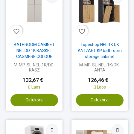
favorite_border
favorite_border
BATHROOM CABINET
Topeshop NEL 1K DK
NEL DD 1K BASKET
ANT/ART KP bathroom
CASMERE COLOUR
storage cabinet
LONG DOORS
Graphite, Oak
M-MP-SL-NEL-1K/DD-
M-MP-SL-NEL-1K/DK-
KASZ
ANTA
132,67 €
126,46 €
Laos
Laos
Ostukorvi
Ostukorvi