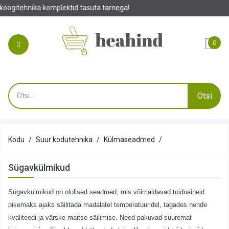
Tehke oma 
0
Otsi
Kodu
Suur kodutehnika
Külmaseadmed
Sügavkülmikud
Sügavkülmikud on olulised seadmed, mis võimaldavad toiduaineid
pikemaks ajaks säilitada madalatel temperatuuridel, tagades nende
kvaliteedi ja värske maitse säilimise. Need pakuvad suuremat