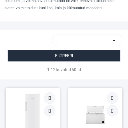
hoiuruumi ja võimaldavad külmutada lai valik erinevaid toiduaineid,
alates valmistoidust kuni liha, kala ja külmutatud marjadeni.

FILTREERI
1-12 kuvatud 50-st