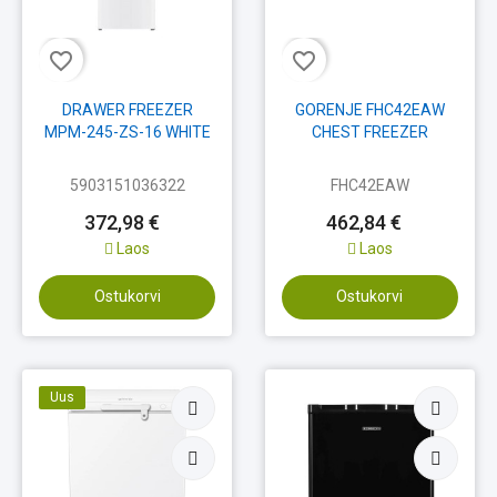
favorite_border
favorite_border
DRAWER FREEZER
GORENJE FHC42EAW
MPM-245-ZS-16 WHITE
CHEST FREEZER
5903151036322
FHC42EAW
372,98 €
462,84 €
Laos
Laos
Ostukorvi
Ostukorvi
Uus