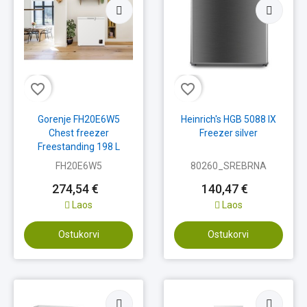
favorite_border
favorite_border
Gorenje FH20E6W5
Heinrich's HGB 5088 IX
Chest freezer
Freezer silver
Freestanding 198 L
White
FH20E6W5
80260_SREBRNA
274,54 €
140,47 €
Laos
Laos
Ostukorvi
Ostukorvi