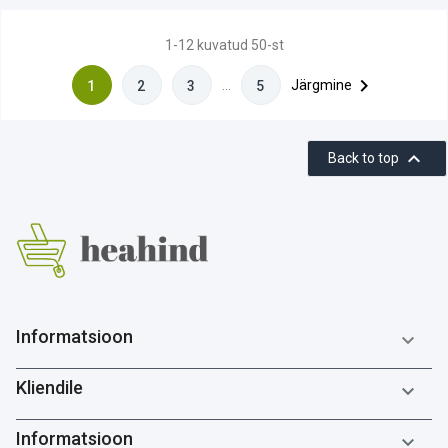
1-12 kuvatud 50-st

…
Järgmine
1
2
3
5

Back to top
Informatsioon

Kliendile

Informatsioon
