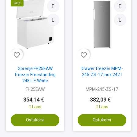
Uus
favorite_border
favorite_border
Gorenje FH25EAW
Drawer freezer MPM-
freezer Freestanding
245-ZS-17 Inox 242 l
248 L E White
FH25EAW
MPM-245-ZS-17
354,14 €
382,09 €
Laos
Laos
Ostukorvi
Ostukorvi