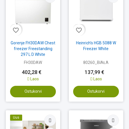
favorite_border
favorite_border
Gorenje FH30DAW Chest
Heinrich's HGB 5088 W
freezer Freestanding
Freezer White
297 L D White
FH30DAW
80260_BIAŁA
402,28 €
137,99 €
Laos
Laos
Ostukorvi
Ostukorvi
Uus