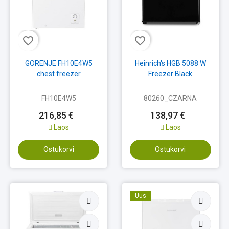
favorite_border
favorite_border
GORENJE FH10E4W5
Heinrich's HGB 5088 W
chest freezer
Freezer Black
FH10E4W5
80260_CZARNA
216,85 €
138,97 €
Laos
Laos
Ostukorvi
Ostukorvi
Uus