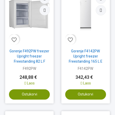
favorite_border
favorite_border
Gorenje F492PW freezer
Gorenje F4142PW
Upright freezer
Upright freezer
Freestanding 82 L F
Freestanding 165 L E
White
White
F492PW
F4142PW
248,88 €
342,43 €
Laos
Laos
Ostukorvi
Ostukorvi