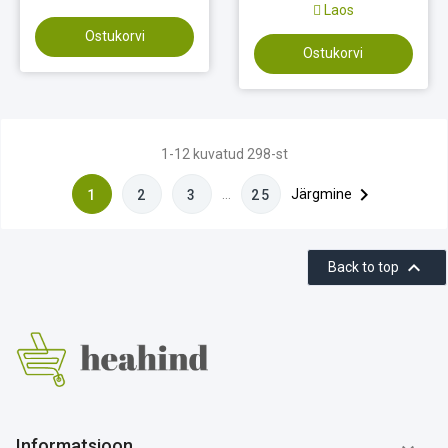
Laos
Ostukorvi
Ostukorvi
1-12 kuvatud 298-st

…
Järgmine
1
2
3
25

Back to top
Informatsioon