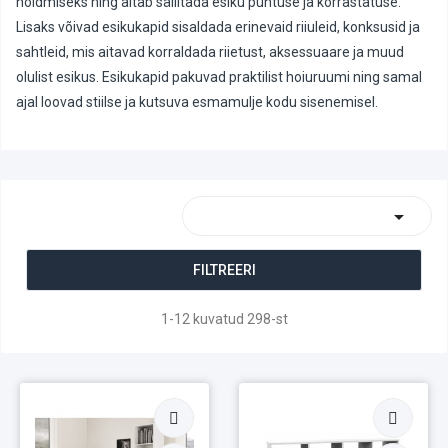
hoidmiseks ning aitab säilitada esiku puhtuse ja korrastatuse.
Lisaks võivad esikukapid sisaldada erinevaid riiuleid, konksusid ja
sahtleid, mis aitavad korraldada riietust, aksessuaare ja muud
olulist esikus. Esikukapid pakuvad praktilist hoiuruumi ning samal
ajal loovad stiilse ja kutsuva esmamulje kodu sisenemisel.

FILTREERI
1-12 kuvatud 298-st