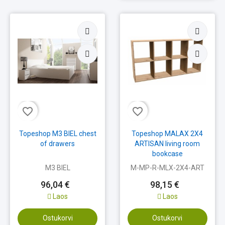
favorite_border
favorite_border
Topeshop M3 BIEL chest
Topeshop MALAX 2X4
of drawers
ARTISAN living room
bookcase
M3 BIEL
M-MP-R-MLX-2X4-ART
96,04 €
98,15 €
Laos
Laos
Ostukorvi
Ostukorvi