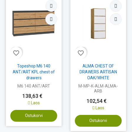
favorite_border
favorite_border
Topeshop M6 140
ALMA CHEST OF
ANT/ART KPL chest of
DRAWERS ARTISAN
drawers
OAK/WHITE
M6 140 ANT/ART
M-MP-K-ALM-ALMA-
ARB
138,63 €
102,54 €
Laos
Laos
Ostukorvi
Ostukorvi