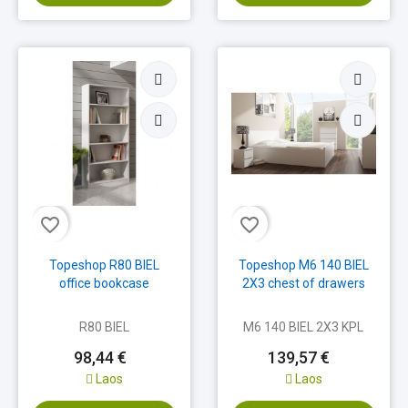
favorite_border
favorite_border
Topeshop R80 BIEL
Topeshop M6 140 BIEL
office bookcase
2X3 chest of drawers
R80 BIEL
M6 140 BIEL 2X3 KPL
98,44 €
139,57 €
Laos
Laos