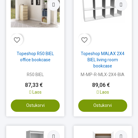
favorite_border
favorite_border
Topeshop R50 BIEL
Topeshop MALAX 2X4
office bookcase
BIEL living room
bookcase
R50 BIEL
M-MP-R-MLX-2X4-BIA
87,33 €
89,06 €
Laos
Laos
Ostukorvi
Ostukorvi