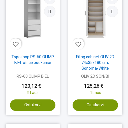
favorite_border
favorite_border
Topeshop RS-60 OLIMP
Filing cabinet OLIV 2D
BIEL office bookcase
74x35x180 cm,
Sonoma/White
RS-60 OLIMP BIEL
OLIV 2D SON/BI
120,12 €
125,26 €
Laos
Laos
Ostukorvi
Ostukorvi