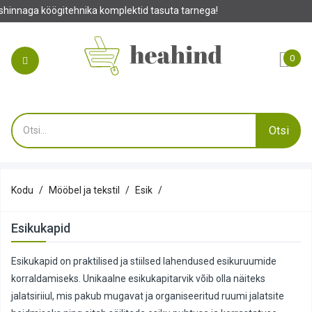
Tehke oma tell
0
Otsi
Kodu
Mööbel ja tekstil
Esik
Esikukapid
Esikukapid on praktilised ja stiilsed lahendused esikuruumide
korraldamiseks. Unikaalne esikukapitarvik võib olla näiteks
jalatsiriiul, mis pakub mugavat ja organiseeritud ruumi jalatsite