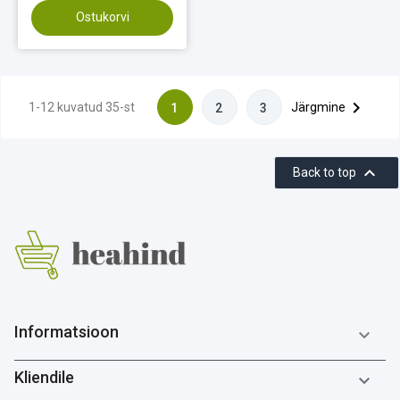
Ostukorvi

1-12 kuvatud 35-st
Järgmine
1
2
3

Back to top
Informatsioon

Kliendile
