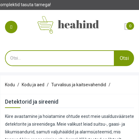
T
0
Otsi
Kodu
Kodu ja aed
Turvalisus ja kaitsevahendid
Detektorid ja sireenid
Kiire avastamine ja hoiatamine ohtude eest meie usaldusväärsete
detektorite ja sireenidega. Meie valikust leiad suitsu-, gaasi- ja
liikumisandurid, samuti valjuhääldid ja alarmsüsteemid, mis