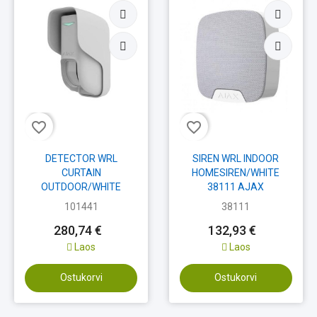
favorite_border
favorite_border
DETECTOR WRL
SIREN WRL INDOOR
CURTAIN
HOMESIREN/WHITE
OUTDOOR/WHITE
38111 AJAX
101441 AJAX
101441
38111
280,74 €
132,93 €
Laos
Laos
Ostukorvi
Ostukorvi