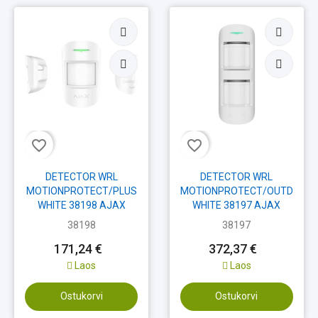
favorite_border
favorite_border
DETECTOR WRL
DETECTOR WRL
MOTIONPROTECT/PLUS
MOTIONPROTECT/OUTDOOR
WHITE 38198 AJAX
WHITE 38197 AJAX
38198
38197
171,24 €
372,37 €
Laos
Laos
Ostukorvi
Ostukorvi