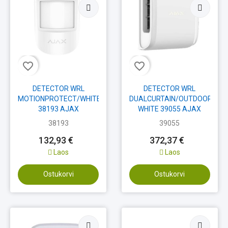
favorite_border
favorite_border
DETECTOR WRL
DETECTOR WRL
MOTIONPROTECT/WHITE
DUALCURTAIN/OUTDOOR
38193 AJAX
WHITE 39055 AJAX
38193
39055
132,93 €
372,37 €
Laos
Laos
Ostukorvi
Ostukorvi