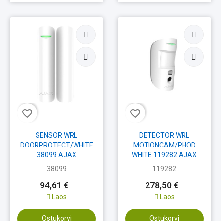
favorite_border
favorite_border
SENSOR WRL
DETECTOR WRL
DOORPROTECT/WHITE
MOTIONCAM/PHOD
38099 AJAX
WHITE 119282 AJAX
38099
119282
94,61 €
278,50 €
Laos
Laos
Ostukorvi
Ostukorvi