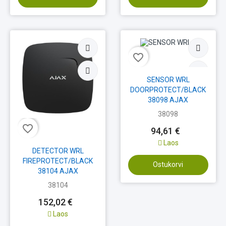
favorite_border
SENSOR WRL
DOORPROTECT/BLACK
38098 AJAX
38098
favorite_border
94,61 €
Laos
DETECTOR WRL
FIREPROTECT/BLACK
Ostukorvi
38104 AJAX
38104
152,02 €
Laos