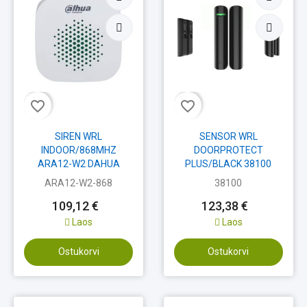
favorite_border
favorite_border
SIREN WRL
SENSOR WRL
INDOOR/868MHZ
DOORPROTECT
ARA12-W2 DAHUA
PLUS/BLACK 38100
AJAX
ARA12-W2-868
38100
109,12 €
123,38 €
Laos
Laos
Ostukorvi
Ostukorvi