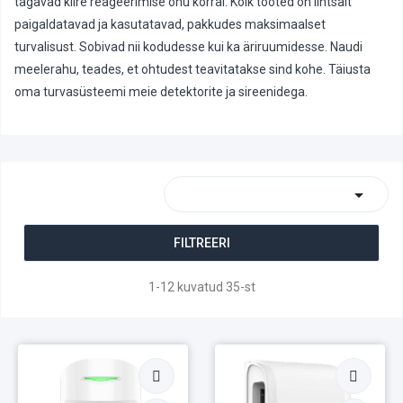
tagavad kiire reageerimise ohu korral. Kõik tooted on lihtsalt
paigaldatavad ja kasutatavad, pakkudes maksimaalset
turvalisust. Sobivad nii kodudesse kui ka äriruumidesse. Naudi
meelerahu, teades, et ohtudest teavitatakse sind kohe. Täiusta
oma turvasüsteemi meie detektorite ja sireenidega.

FILTREERI
1-12 kuvatud 35-st