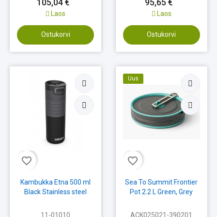
105,04 €
95,65 €
Laos
Laos
Ostukorvi
Ostukorvi
Uus
favorite_border
favorite_border
Kambukka Etna 500 ml
Sea To Summit Frontier
Black Stainless steel
Pot 2.2 L Green, Grey
11-01010
ACK025021-390201