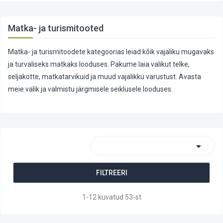
Matka- ja turismitooted
Matka- ja turismitoodete kategoorias leiad kõik vajaliku mugavaks
ja turvaliseks matkaks looduses. Pakume laia valikut telke,
seljakotte, matkatarvikuid ja muud vajalikku varustust. Avasta
meie valik ja valmistu järgmisele seiklusele looduses.

FILTREERI
1-12 kuvatud 53-st