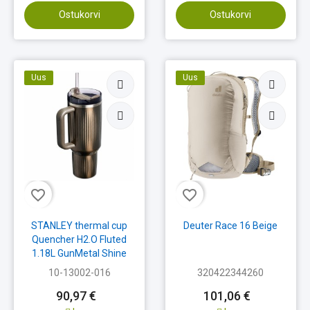
Ostukorvi
Ostukorvi
Uus
Uus
favorite_border
favorite_border
STANLEY thermal cup
Deuter Race 16 Beige
Quencher H2.O Fluted
1.18L GunMetal Shine
10-13002-016
320422344260
90,97 €
101,06 €