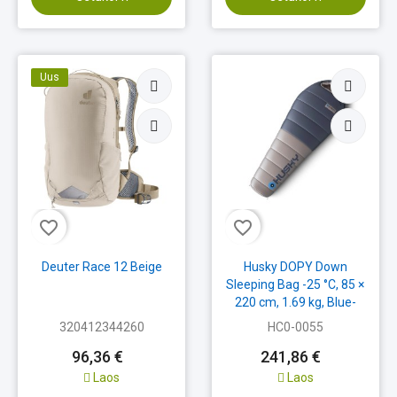
Uus
favorite_border
favorite_border
Deuter Race 12 Beige
Husky DOPY Down
Sleeping Bag -25 °C, 85 ×
220 cm, 1.69 kg, Blue-
Grey
320412344260
HC0-0055
96,36 €
241,86 €
Laos
Laos