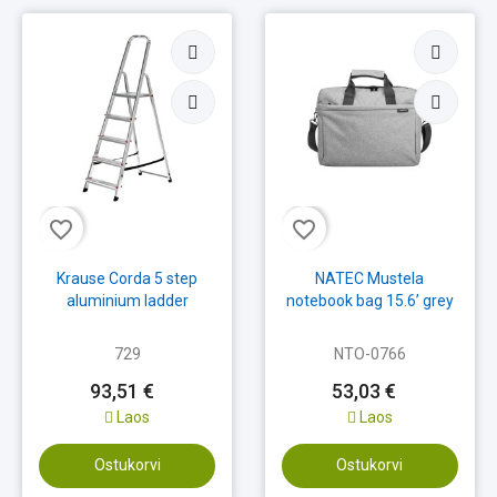
favorite_border
favorite_border
Krause Corda 5 step
NATEC Mustela
aluminium ladder
notebook bag 15.6’ grey
729
NTO-0766
93,51 €
53,03 €
Laos
Laos
Ostukorvi
Ostukorvi