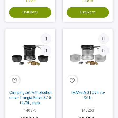
Laos
Laos
Ostukorvi
Ostukorvi
favorite_border
favorite_border
Camping set with alcohol
TRANGIA STOVE 25-
stove Trangia Stove 37-5
3/UL
UL/BL, black
140375
140253