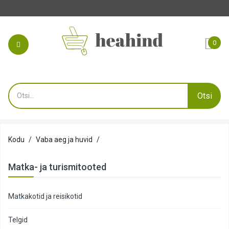
Tehke oma tel
0
Otsi
Kodu
Vaba aeg ja huvid
Matka- ja turismitooted
Matkakotid ja reisikotid
Telgid