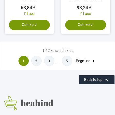
63,84 €
93,24 €
Laos
Laos
Ostukorvi
Ostukorvi
1-12 kuvatud 53-st

…
Järgmine
1
2
3
5

Back to top