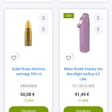
Uus
favorite_border
favorite_border
Bullet Brass thermos
Water Bottle Stanley the
cartridge 350 ml
Aeroflight Iceflow 0.6
Lilac
GAD03006
10-12515-005
50,08 €
91,49 €
Laos
Laos
Ostukorvi
Ostukorvi