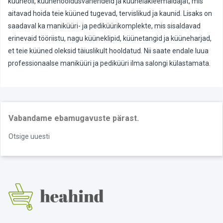
küüneõli, küünehooldusvahendeid ja küünelakieemaldajat, mis
aitavad hoida teie küüned tugevad, tervislikud ja kaunid. Lisaks on
saadaval ka maniküüri- ja pediküürikomplekte, mis sisaldavad
erinevaid tööriistu, nagu küüneklipid, küünetangid ja küüneharjad,
et teie küüned oleksid täiuslikult hooldatud. Nii saate endale luua
professionaalse maniküüri ja pediküüri ilma salongi külastamata.
Vabandame ebamugavuste pärast.
Otsige uuesti