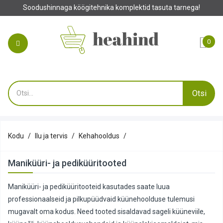
Soodushinnaga köögitehnika komplektid tasuta tarnega!
0
Otsi
Kodu
Ilu ja tervis
Kehahooldus
Maniküüri- ja pediküüritooted
Maniküüri- ja pediküüritooteid kasutades saate luua
professionaalseid ja pilkupüüdvaid küünehoolduse tulemusi
mugavalt oma kodus. Need tooted sisaldavad sageli küüneviile,