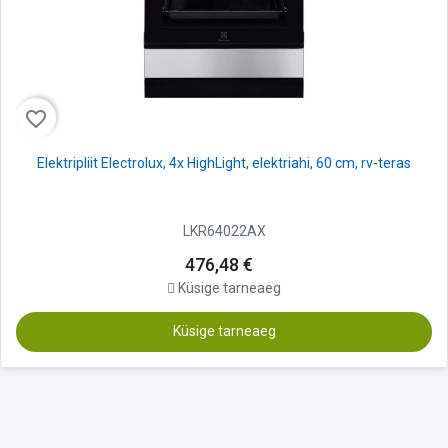
favorite_border
Elektripliit Electrolux, 4x HighLight, elektriahi, 60 cm, rv-teras
LKR64022AX
476,48 €
Küsige tarneaeg
Küsige tarneaeg