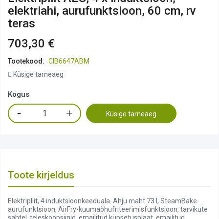
elektriahi, aurufunktsioon, 60 cm, rv
teras
703,30 €
Tootekood:
CIB6647ABM
Küsige tarneaeg
Kogus
Küsige tarneaeg
Toote kirjeldus
Elektripliit, 4 induktsioonkeeduala. Ahju maht 73 l, SteamBake
aurufunktsioon, AirFry-kuumaõhufriteerimisfunktsioon, tarvikute
sahtel, teleskoopsiinid, emailitud küpsetusplaat, emailitud