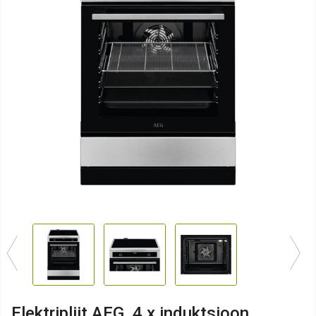
Elektripliit AEG, 4 x induktsioon,