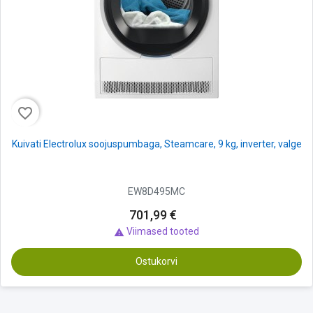
favorite_border
Kuivati Electrolux soojuspumbaga, Steamcare, 9 kg, inverter, valge
EW8D495MC
701,99 €
Viimased tooted

Ostukorvi