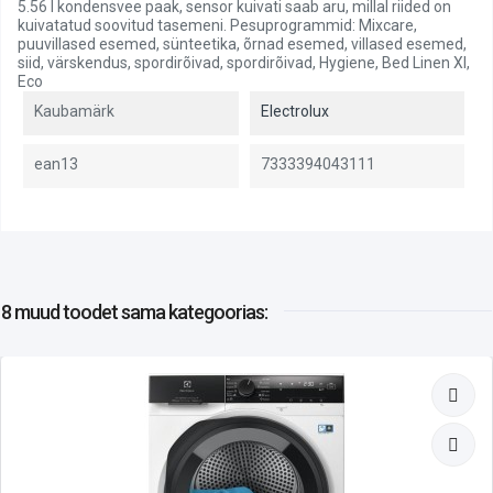
5.56 l kondensvee paak, sensor kuivati saab aru, millal riided on
kuivatatud soovitud tasemeni. Pesuprogrammid: Mixcare,
puuvillased esemed, sünteetika, õrnad esemed, villased esemed,
siid, värskendus, spordirõivad, spordirõivad, Hygiene, Bed Linen Xl,
Eco
Kaubamärk
Electrolux
ean13
7333394043111
8 muud toodet
sama kategoorias: