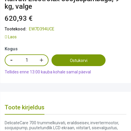
kg, valge
620,93 €
Tootekood:
EW7D394UCE
Laos
Kogus
Ostukorvi
Tellides enne 13:00 kauba kohale samal päeval
Toote kirjeldus
DelicateCare 700 trummelkuivati, eraldiseisev, invertermootor,
soojuspump, puutetundlik LCD ekraan, viitstart, sisevalgustus,