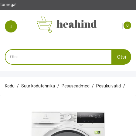
0
Otsi
Kodu
Suur kodutehnika
Pesuseadmed
Pesukuivatid