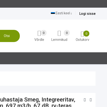
Eesti keel
Logi sisse
0
0
0
Otsi
Võrdle
Lemmikud
Ostukorv
uhastaja Smeg, Integreeritav,
m, 697 m3/h, 67 dB, rv-teras