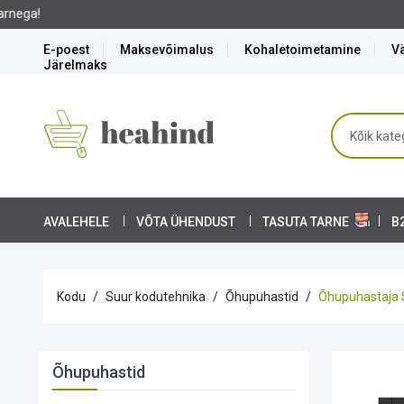
E-poest
Maksevõimalus
Kohaletoimetamine
Vä
Järelmaks
AVALEHELE
VÕTA ÜHENDUST
TASUTA TARNE
B
Kodu
Suur kodutehnika
Õhupuhastid
Õhupuhastaja S
Õhupuhastid