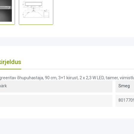
irjeldus
greeritav õhupuhastaja, 90 cm, 3+1 kiirust, 2 x 2,3 W LED, taimer, viimistl
ärk
Smeg
801770