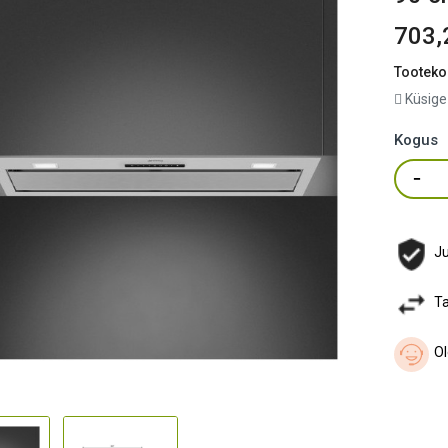
703,
Tooteko
Küsige
Kogus
Ju
Ta
Ol