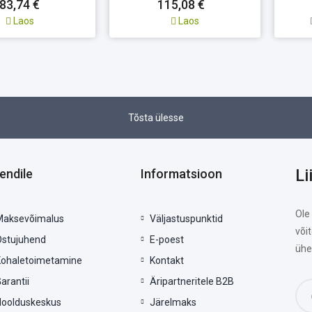
83,74 €
115,08 €
Laos
Laos
Tõsta ülesse
Li
iendile
Informatsioon
Ole
Maksevõimalus
Väljastuspunktid
või
Ostujuhend
E-poest
ühe
Kohaletoimetamine
Kontakt
arantii
Äripartneritele B2B
Hoolduskeskus
Järelmaks