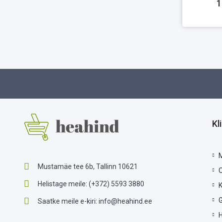
1
Kl
Mustamäe tee 6b, Tallinn 10621
Helistage meile:
(+372) 5593 3880
G
Saatke meile e-kiri:
info@heahind.ee