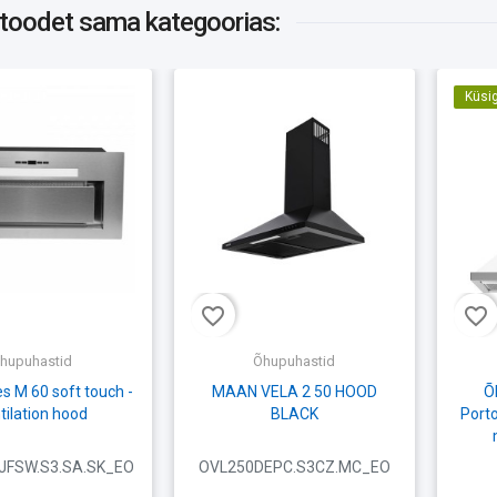
 toodet
sama kategoorias:
Küsi
favorite_border
favorite_border
hupuhastid
Õhupuhastid
 M 60 soft touch -
MAAN VELA 2 50 HOOD
Õ
tilation hood
BLACK
Porto
FSW.S3.SA.SK_EO
OVL250DEPC.S3CZ.MC_EO