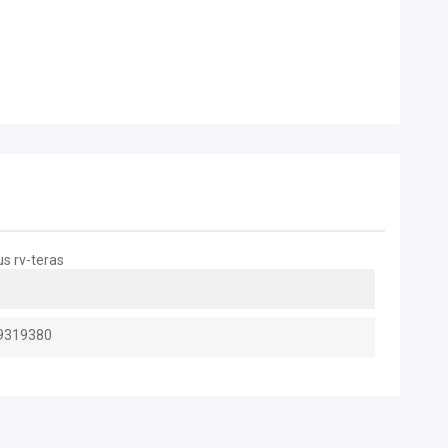
us rv-teras
9319380