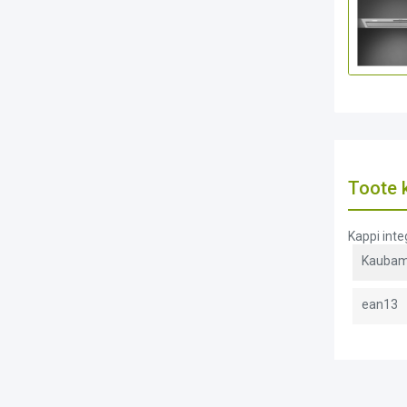
Toote k
Kappi inte
Kaubam
ean13