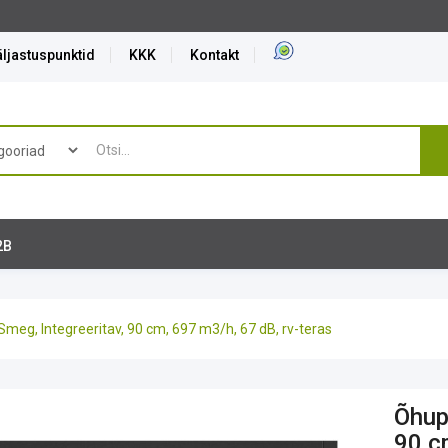
ljastuspunktid
KKK
Kontakt
2B
meg, Integreeritav, 90 cm, 697 m3/h, 67 dB, rv-teras
Õhup
90 c