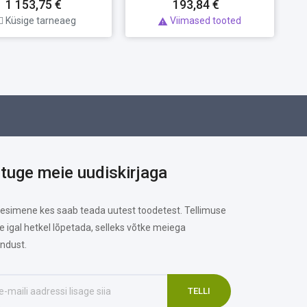
1 153,75 €
193,84 €
Küsige tarneaeg
Viimased tooted

ituge meie uudiskirjaga
 esimene kes saab teada uutest toodetest. Tellimuse
te igal hetkel lõpetada, selleks võtke meiega
ndust.