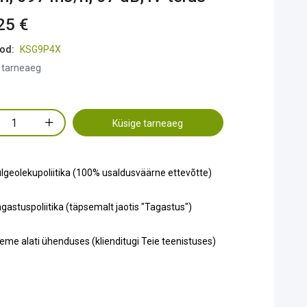
25 €
od:
KSG9P4X
 tarneaeg
Küsige tarneaeg
lgeolekupoliitika (100% usaldusväärne ettevõtte)
gastuspoliitika (täpsemalt jaotis "Tagastus")
eme alati ühenduses (klienditugi Teie teenistuses)