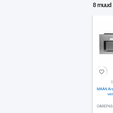
8 muud
favorite_border
Õ
MAAN Ares
ven
OAREP60J