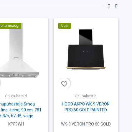
ge tarneaeg
Uus
favorite_border
fav
Õhupuhastid
Õhupuhastid
hupuhastaja Smeg,
HOOD AKPO WK-9 VERON
C
fino, seina, 90 cm, 781
PRO 60 GOLD PAINTED
m3/h, 67 dB, valge
KPF9WH
WK-9 VERON PRO 60 GOLD