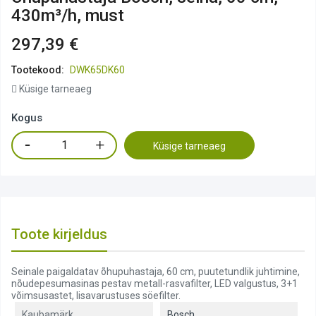
430m³/h, must
297,39 €
Tootekood:
DWK65DK60
Küsige tarneaeg
Kogus
Küsige tarneaeg
Toote kirjeldus
Seinale paigaldatav õhupuhastaja, 60 cm, puutetundlik juhtimine,
nõudepesumasinas pestav metall-rasvafilter, LED valgustus, 3+1
võimsusastet, lisavarustuses söefilter.
Kaubamärk
Bosch