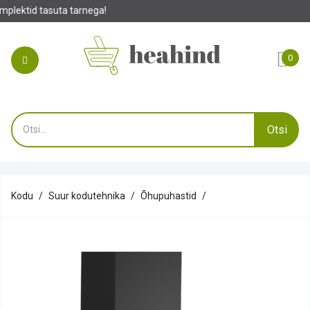
rnega!
0
Otsi
Kodu
Suur kodutehnika
Õhupuhastid