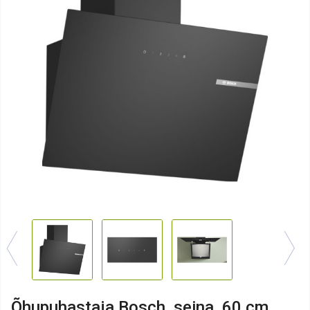
Õhupuhastaja Bosch, seina, 60 cm,