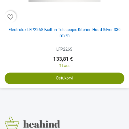
favorite_border
Electrolux LFP226S Built-in Telescopic Kitchen Hood Silver 330
m3/h
LFP226S
133,81 €
Laos
Ostukorvi