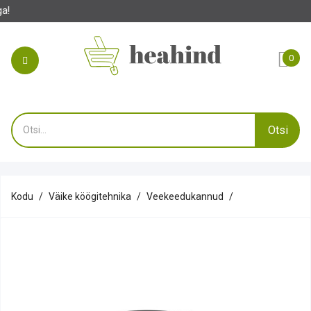
S
0
Otsi
Kodu
Väike köögitehnika
Veekeedukannud