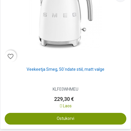
favorite_border
Veekeetja Smeg, 50`ndate stiil, matt valge
KLF03WHMEU
229,30 €
Laos
Ostukorvi