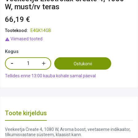
W, must/rv teras
66,19 €
Tootekood:
E4GK14GB
Viimased tooted

Kogus
Ostukorvi
Tellides enne 13:00 kauba kohale samal päeval
Toote kirjeldus
Veekeetja Create 4, 1080 W, Aroma boost, veetaseme indikaator,
tilkumisvastane süsteem, klaasist kann.