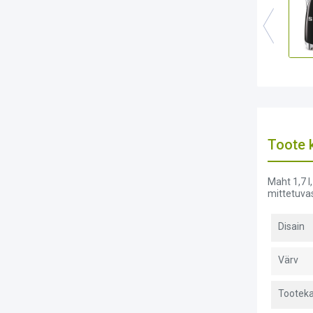
Toote k
Maht 1,7 l
mittetuvas
Disain
Värv
Tooteka