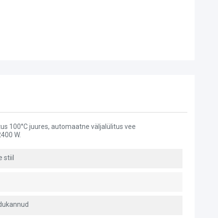
itus 100°C juures, automaatne väljalülitus vee
2400 W.
 stiil
dukannud