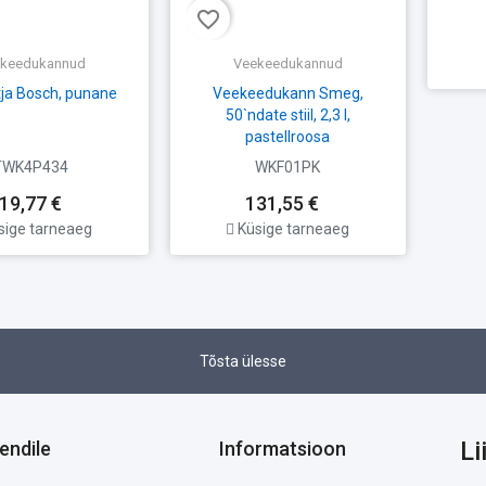
favorite_border
keedukannud
Veekeedukannud
ja Bosch, punane
Veekeedukann Smeg,
50`ndate stiil, 2,3 l,
pastellroosa
TWK4P434
WKF01PK
19,77 €
131,55 €
sige tarneaeg
Küsige tarneaeg
Tõsta ülesse
Li
iendile
Informatsioon