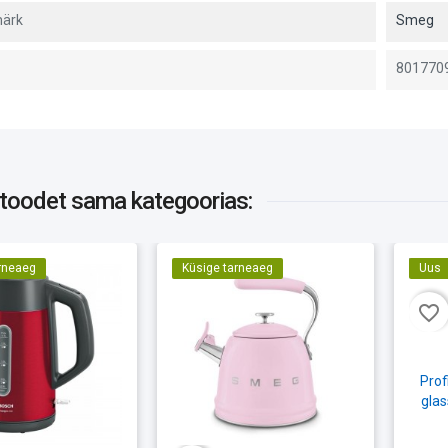
ärk
Smeg
801770
 toodet
sama kategoorias:
rneaeg
Küsige tarneaeg
Uus
favorite_border
Prof
glas