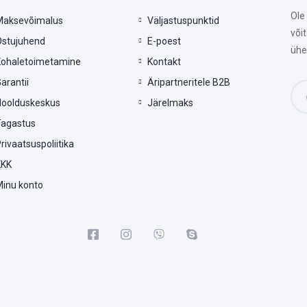
Ole
Maksevõimalus
Väljastuspunktid
või
Ostujuhend
E-poest
ühe
Kohaletoimetamine
Kontakt
arantii
Äripartneritele B2B
Hoolduskeskus
Järelmaks
Tagastus
rivaatsuspoliitika
KKK
Minu konto