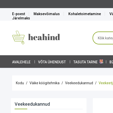
ga!
E-poest
Maksevõimalus
Kohaletoimetamine
Vä
Järelmaks
AVALEHELE
VÕTA ÜHENDUST
TASUTA TARNE
B
Kodu
Väike köögitehnika
Veekeedukannud
Veekeetj
Veekeedukannud