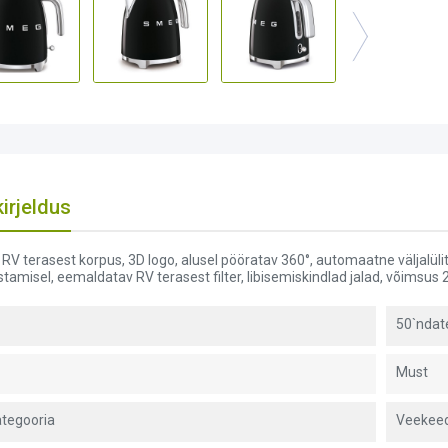
irjeldus
, RV terasest korpus, 3D logo, alusel pööratav 360°, automaatne väljalül
tamisel, eemaldatav RV terasest filter, libisemiskindlad jalad, võimsus 
50`ndate
Must
tegooria
Veekee