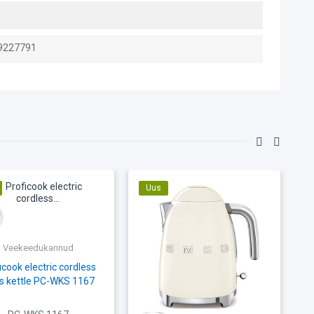
9227791
Uus
Veekeedukannud
icook electric cordless
s kettle PC-WKS 1167