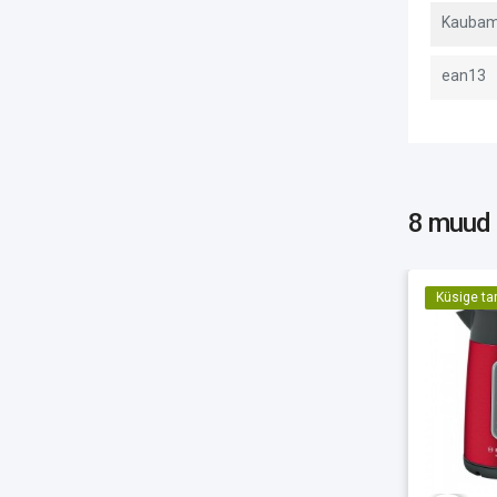
Kaubam
ean13
8 muud
Küsige ta