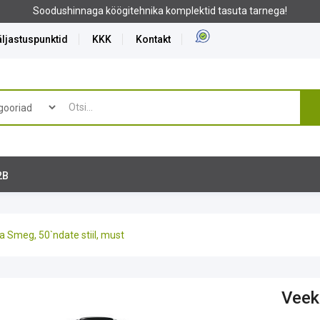
ljastuspunktid
KKK
Kontakt
2B
a Smeg, 50`ndate stiil, must
Veek