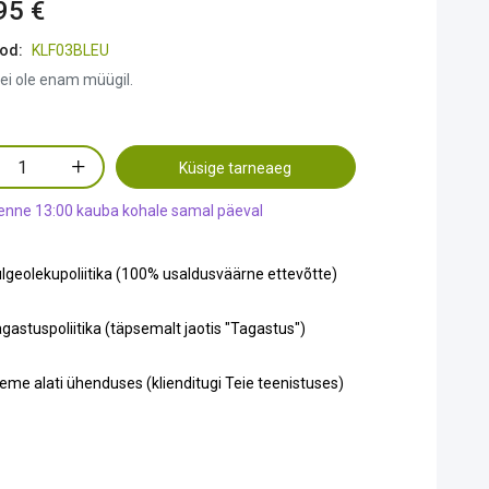
95 €
od:
KLF03BLEU
ei ole enam müügil.
Küsige tarneaeg
 enne 13:00 kauba kohale samal päeval
lgeolekupoliitika (100% usaldusväärne ettevõtte)
gastuspoliitika (täpsemalt jaotis "Tagastus")
eme alati ühenduses (klienditugi Teie teenistuses)