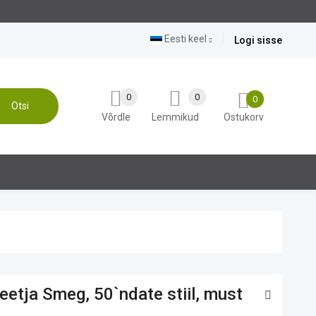
Eesti keel
Logi sisse
0
0
0
Otsi
Võrdle
Lemmikud
Ostukorv
eetja Smeg, 50`ndate stiil, must