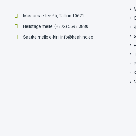
Mustamäe tee 6b, Tallinn 10621
Helistage meile:
(+372) 5593 3880
G
Saatke meile e-kiri:
info@heahind.ee
P
Copyright © 2024 / Chandlers OÜ / Kõik õigused kaitstud