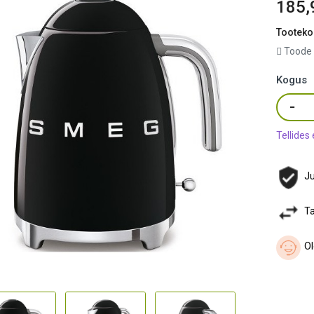
185,
Tooteko
Toode 
Kogus
Tellides
Ju
Ta
Ol