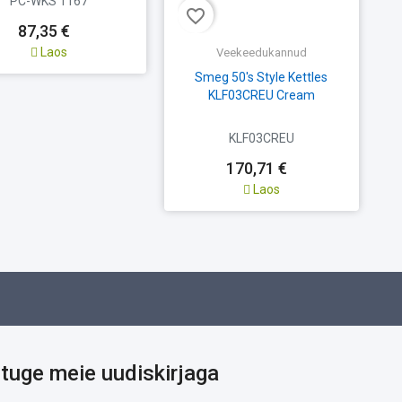
PC-WKS 1167
favorite_border
fav
87,35 €
Laos
Veekeedukannud
Smeg 50's Style Kettles
KLF03CREU Cream
KLF03CREU
170,71 €
Laos
ituge meie uudiskirjaga