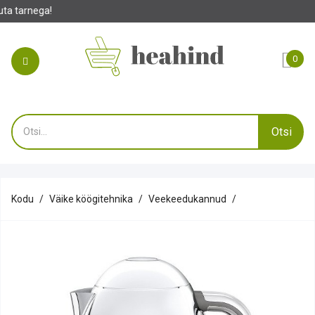
0
Otsi
Kodu
Väike köögitehnika
Veekeedukannud