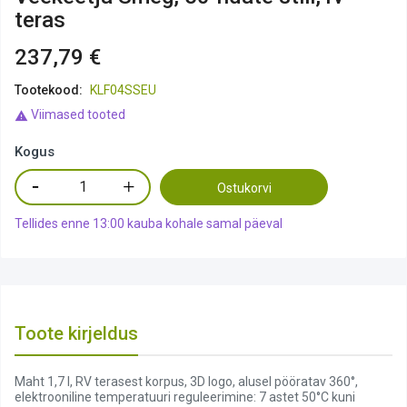
teras
237,79 €
Tootekood:
KLF04SSEU
Viimased tooted

Kogus
Ostukorvi
Tellides enne 13:00 kauba kohale samal päeval
Toote kirjeldus
Maht 1,7 l, RV terasest korpus, 3D logo, alusel pööratav 360°,
elektrooniline temperatuuri reguleerimine: 7 astet 50°C kuni