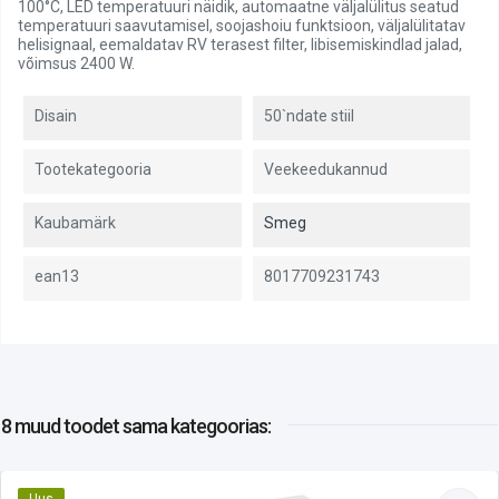
100°C, LED temperatuuri näidik, automaatne väljalülitus seatud
temperatuuri saavutamisel, soojashoiu funktsioon, väljalülitatav
helisignaal, eemaldatav RV terasest filter, libisemiskindlad jalad,
võimsus 2400 W.
Disain
50`ndate stiil
Tootekategooria
Veekeedukannud
Kaubamärk
Smeg
ean13
8017709231743
8 muud toodet
sama kategoorias:
Uus