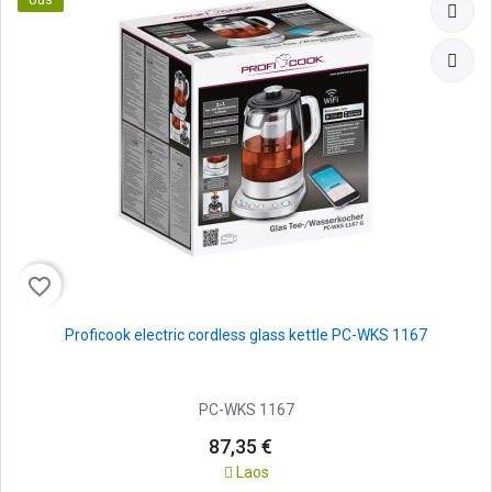
favorite_border
Proficook electric cordless glass kettle PC-WKS 1167
PC-WKS 1167
87,35 €
Laos