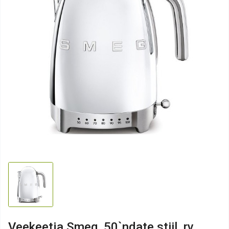
Veekeetja Smeg, 50`ndate stiil, rv