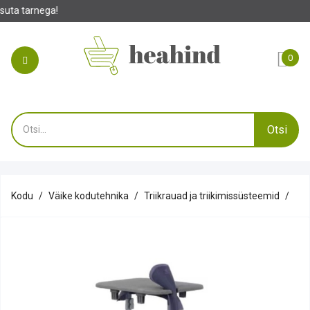
0
Otsi
Kodu
Väike kodutehnika
Triikrauad ja triikimissüsteemid