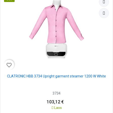
favorite_border
CLATRONIC HBB 3734 Upright garment steamer 1200 W White
3734
103,12 €
Laos