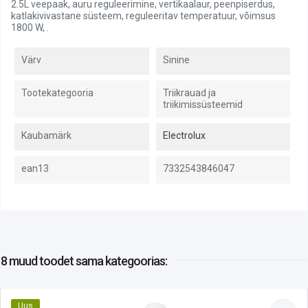
2.5L veepaak, auru reguleerimine, vertikaalaur, peenpiserdus,
katlakivivastane süsteem, reguleeritav temperatuur, võimsus
1800 W, .
Värv
Sinine
Tootekategooria
Triikrauad ja
triikimissüsteemid
Kaubamärk
Electrolux
ean13
7332543846047
8 muud toodet
sama kategoorias:
Uus