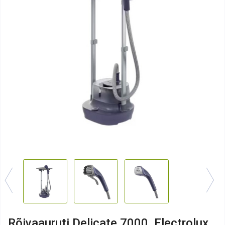
Rõivaauruti Delicate 7000, Electrolux,