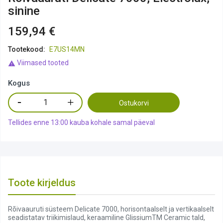
sinine
159,94 €
Tootekood:
E7US14MN
Viimased tooted

Kogus
Ostukorvi
Tellides enne 13:00 kauba kohale samal päeval
Toote kirjeldus
Rõivaauruti süsteem Delicate 7000, horisontaalselt ja vertikaalselt
seadistatav triikimislaud, keraamiline GlissiumTM Ceramic tald,