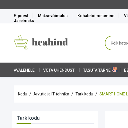
E-poest
Maksevõimalus
Kohaletoimetamine
Vä
Järelmaks
AVALEHELE
VÕTA ÜHENDUST
TASUTA TARNE
B
Kodu
Arvutid ja IT-tehnika
Tark kodu
SMART HOME L
Tark kodu