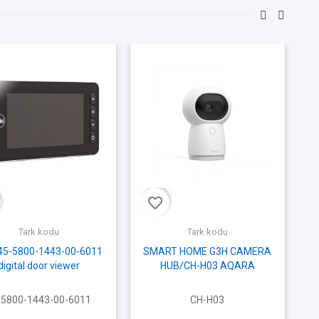
favorite_border
fav
Tark kodu
Tark kodu
 45-5800-1443-00-6011
SMART HOME G3H CAMERA
digital door viewer
HUB/CH-H03 AQARA
-5800-1443-00-6011
CH-H03