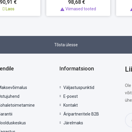
90,91 €
98,68 €
Laos
Viimased tooted

Tõsta ülesse
Li
iendile
Informatsioon
Ole
Maksevõimalus
Väljastuspunktid
või
Ostujuhend
E-poest
ühe
Kohaletoimetamine
Kontakt
arantii
Äripartneritele B2B
Hoolduskeskus
Järelmaks
Tagastus