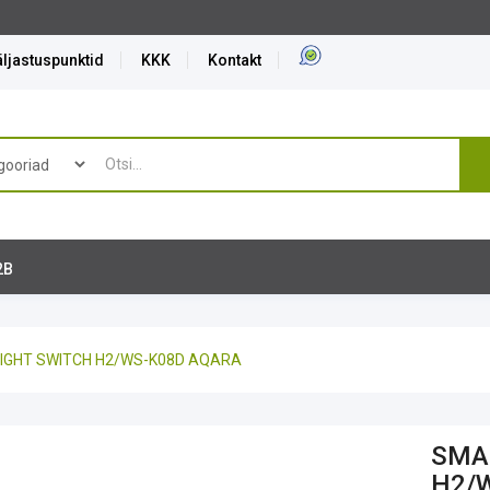
ljastuspunktid
KKK
Kontakt
2B
IGHT SWITCH H2/WS-K08D AQARA
SMA
H2/