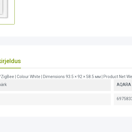
irjeldus
ZigBee | Colour White | Dimensions 93.5 × 92 × 58.5 мм | Product Net We
ärk
AQARA
697583