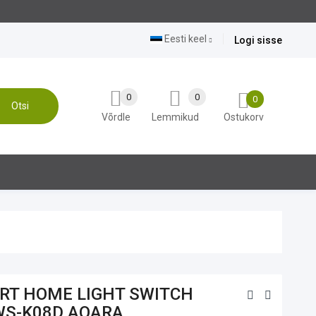
Eesti keel
Logi sisse
0
0
0
Otsi
Võrdle
Lemmikud
Ostukorv
RT HOME LIGHT SWITCH
WS-K08D AQARA