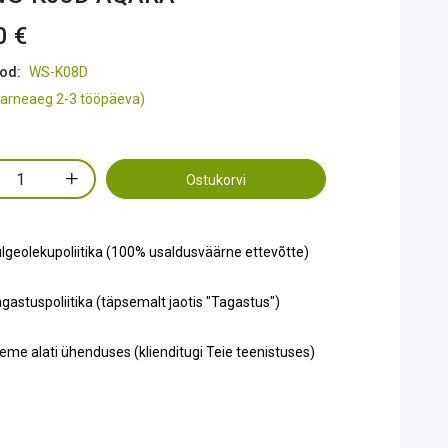
0 €
od:
WS-K08D
tarneaeg 2-3 tööpäeva)
Ostukorvi
lgeolekupoliitika (100% usaldusväärne ettevõtte)
gastuspoliitika (täpsemalt jaotis "Tagastus")
eme alati ühenduses (klienditugi Teie teenistuses)