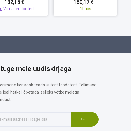
132,15 €
160,17 €
Viimased tooted
Laos

ituge meie uudiskirjaga
 esimene kes saab teada uutest toodetest. Tellimuse
te igal hetkel lõpetada, selleks võtke meiega
ndust.