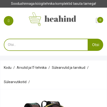
naga köögitehnika komplektid tasuta tarnega!
0
Otsi
Kodu
Arvutid ja IT-tehnika
Sülearvutid ja tarvikud
Sülearvutikotid