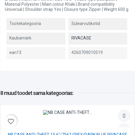
Material Polyester | Main colour Khaki | Brand compatibility
Universal | Shoulder strap Yes | Closure type Zipper | Weight 600 g
Tootekategooria
Sülearvutikotid
Kaubamärk
RIVACASE
ean13
4260709010519
8 muud toodet
sama kategoorias:
favorite_border
NB CASE ANTI-THEFT 15.6"/7562 GREY/DARK BLUE RIVACASE