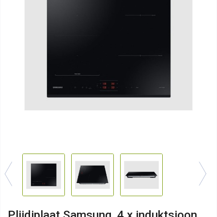
Pliidiplaat Samsung, 4 x induktsioon,