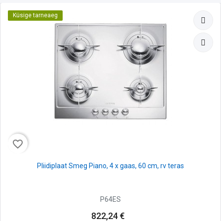
Küsige tarneaeg
favorite_border
Pliidiplaat Smeg Piano, 4 x gaas, 60 cm, rv teras
P64ES
822,24 €