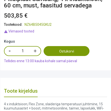
60 cm, must, faasitud servadega
503,85 €
Tootekood:
NZ64B5045GKU2
Viimased tooted

Kogus
Ostukorvi
Tellides enne 13:00 kauba kohale samal päeval
Toote kirjeldus
4 x induktsioon; Flex Zone, slaideriga temperatuuri juhtimine, 15
kuumutusastet + boost, mitmetsooniline, taimer, lapselukk, WiFi-