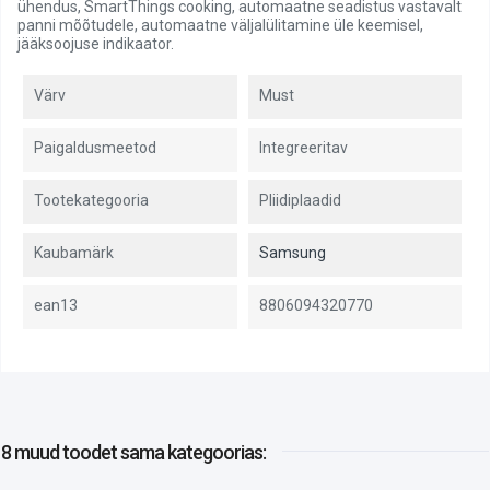
ühendus, SmartThings cooking, automaatne seadistus vastavalt
panni mõõtudele, automaatne väljalülitamine üle keemisel,
jääksoojuse indikaator.
Värv
Must
Paigaldusmeetod
Integreeritav
Tootekategooria
Pliidiplaadid
Kaubamärk
Samsung
ean13
8806094320770
8 muud toodet
sama kategoorias: