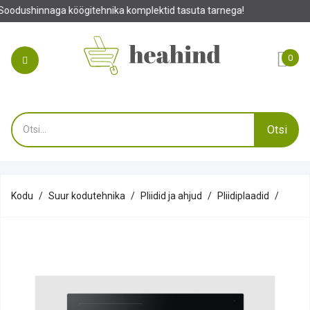
tehnika komplektid tasuta tarnega!
0
Otsi
Kodu
Suur kodutehnika
Pliidid ja ahjud
Pliidiplaadid