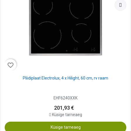
favorite_border
Pliidiplaat Electrolux, 4 x Hilight, 60 cm, rv raam
EHF6240XXK
201,93 €
Küsige tarneaeg
Küsige tarneaeg