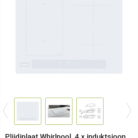
Pliidiplaat Whirlpool, 4 x induktsioon,