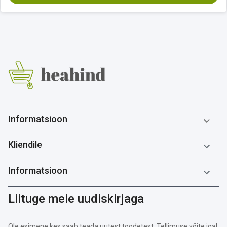
Informatsioon

Kliendile

Informatsioon

Liituge meie uudiskirjaga
Ole esimene kes saab teada uutest toodetest. Tellimuse võite igal