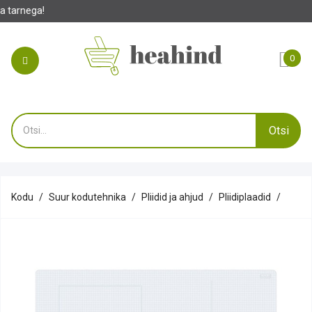
0
Otsi
Kodu
Suur kodutehnika
Pliidid ja ahjud
Pliidiplaadid