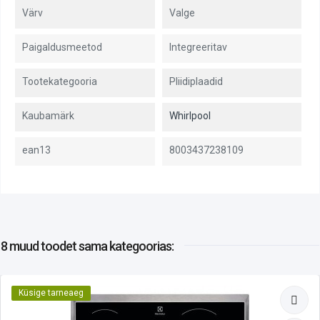
Värv
Valge
Paigaldusmeetod
Integreeritav
Tootekategooria
Pliidiplaadid
Kaubamärk
Whirlpool
ean13
8003437238109
8 muud toodet
sama kategoorias:
Küsige tarneaeg