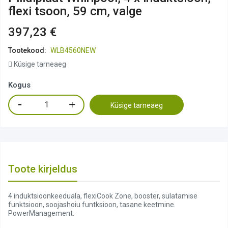
flexi tsoon, 59 cm, valge
397,23 €
Tootekood:
WLB4560NEW
Küsige tarneaeg
Kogus
Küsige tarneaeg
Toote kirjeldus
4 induktsioonkeeduala, flexiCook Zone, booster, sulatamise
funktsioon, soojashoiu funtksioon, tasane keetmine.
PowerManagement.