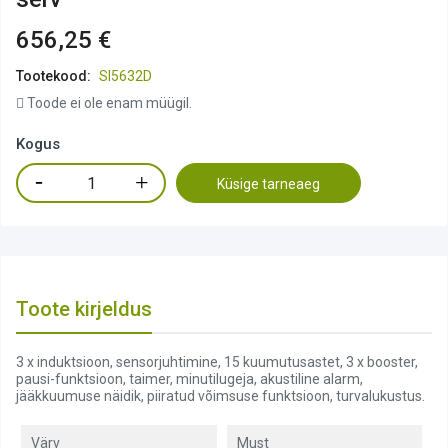
656,25 €
Tootekood:
SI5632D
Toode ei ole enam müügil.
Kogus
Küsige tarneaeg
Toote kirjeldus
3 x induktsioon, sensorjuhtimine, 15 kuumutusastet, 3 x booster,
pausi-funktsioon, taimer, minutilugeja, akustiline alarm,
jääkkuumuse näidik, piiratud võimsuse funktsioon, turvalukustus.
Värv
Must