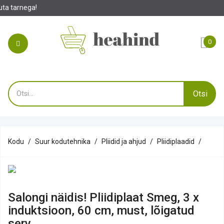
0
Otsi
Kodu
Suur kodutehnika
Pliidid ja ahjud
Pliidiplaadid
Salongi näidis! Pliidiplaat Smeg, 3 x
induktsioon, 60 cm, must, lõigatud
serv