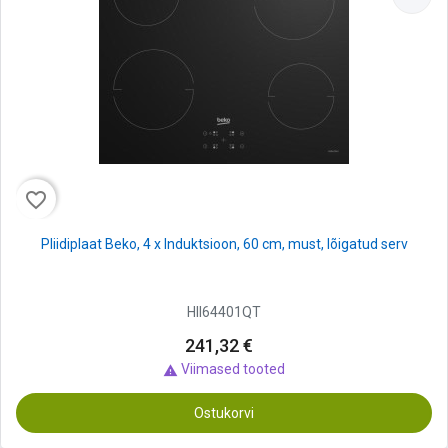
favorite_border
Pliidiplaat Beko, 4 x Induktsioon, 60 cm, must, lõigatud serv
HII64401QT
241,32 €
Viimased tooted

Ostukorvi