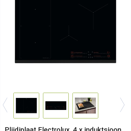
Pliidiplaat Electrolux, 4 x induktsioon,