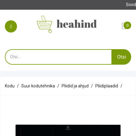
Soodushinnaga köögi
0
Otsi
Kodu
Suur kodutehnika
Pliidid ja ahjud
Pliidiplaadid