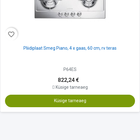
favorite_border
Pliidiplaat Smeg Piano, 4 x gaas, 60 cm, rv teras
P64ES
822,24 €
Küsige tarneaeg
Küsige tarneaeg