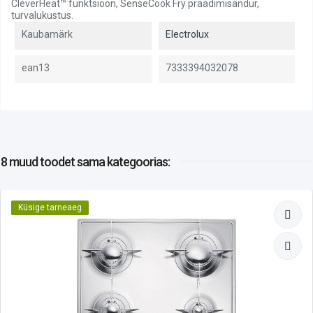
CleverHeat™ funktsioon, SenseCook Fry praadimisandur,
turvalukustus.
Kaubamärk
Electrolux
ean13
7333394032078
8 muud toodet
sama kategoorias:
Küsige tarneaeg