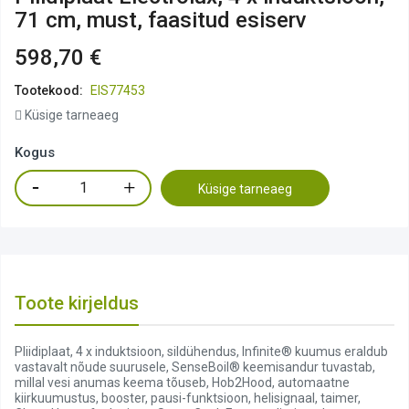
71 cm, must, faasitud esiserv
598,70 €
Tootekood:
EIS77453
Küsige tarneaeg
Kogus
Küsige tarneaeg
Toote kirjeldus
Pliidiplaat, 4 x induktsioon, sildühendus, Infinite® kuumus eraldub
vastavalt nõude suurusele, SenseBoil® keemisandur tuvastab,
millal vesi anumas keema tõuseb, Hob2Hood, automaatne
kiirkuumustus, booster, pausi-funktsioon, helisignaal, taimer,