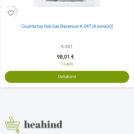
favorite_border
Countertop Hob Gas Ravanson K-04T [4 zone(s)]
K-04T
98,01 €
Laos
Ostukorvi