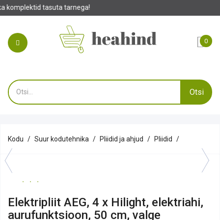
suta tarnega!
0
Otsi
Kodu
Suur kodutehnika
Pliidid ja ahjud
Pliidid
Elektripliit AEG, 4 x Hilight, elektriahi,
aurufunktsioon, 50 cm, valge