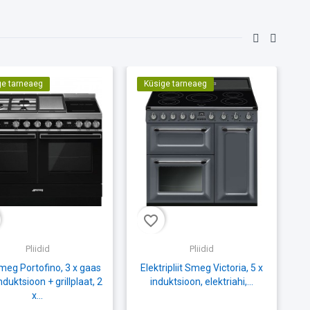
ge tarneaeg
Küsige tarneaeg
favorite_border
fav
Pliidid
Pliidid
Smeg Portofino, 3 x gaas
Elektripliit Smeg Victoria, 5 x
G
induktsioon + grillplaat, 2
induktsioon, elektriahi,...
x...