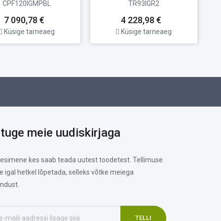
CPF120IGMPBL
TR93IGR2
7 090,78 €
4 228,98 €
Küsige tarneaeg
Küsige tarneaeg
ituge meie uudiskirjaga
 esimene kes saab teada uutest toodetest. Tellimuse
te igal hetkel lõpetada, selleks võtke meiega
ndust.