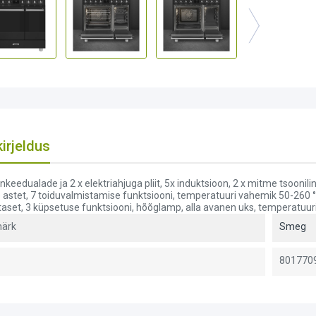
irjeldus
nkeedualade ja 2 x elektriahjuga pliit, 5x induktsioon, 2 x mitme tsoonili
astet, 7 toiduvalmistamise funktsiooni, temperatuuri vahemik 50-260 °C
aset, 3 küpsetuse funktsiooni, hõõglamp, alla avanen uks, temperatuu
ärk
Smeg
801770