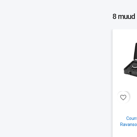
8 muud
favorite_border
Count
Ravanso