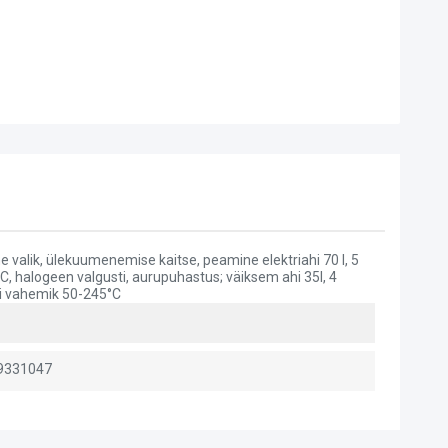
ne valik, ülekuumenemise kaitse, peamine elektriahi 70 l, 5
, halogeen valgusti, aurupuhastus; väiksem ahi 35l, 4
ri vahemik 50-245°C
9331047