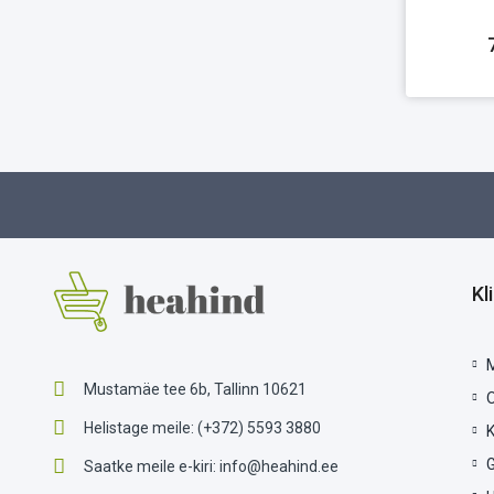
Kl
Mustamäe tee 6b, Tallinn 10621
Helistage meile:
(+372) 5593 3880
G
Saatke meile e-kiri:
info@heahind.ee