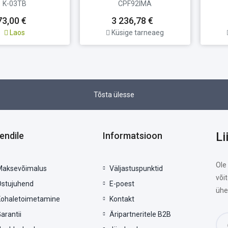
K-03TB
CPF92IMA
73,00 €
3 236,78 €
Laos
Küsige tarneaeg
Tõsta ülesse
Li
iendile
Informatsioon
Ole
Maksevõimalus
Väljastuspunktid
või
Ostujuhend
E-poest
ühe
Kohaletoimetamine
Kontakt
arantii
Äripartneritele B2B