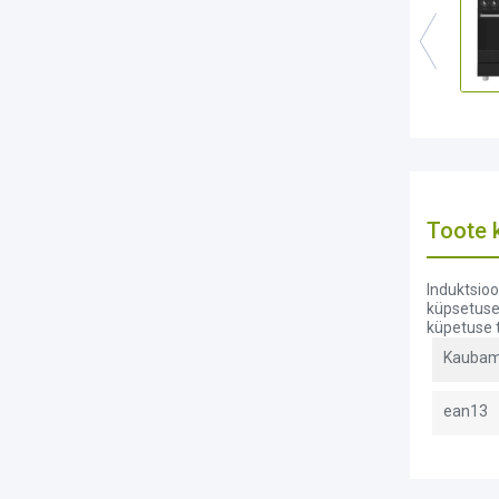
Toote k
Induktsioo
küpsetuse 
küpetuse t
Kaubam
ean13