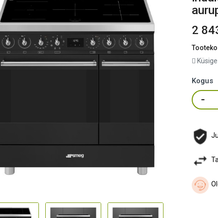
auru
2 84
Tooteko
Küsige
Kogus
Ju
Ta
Ol