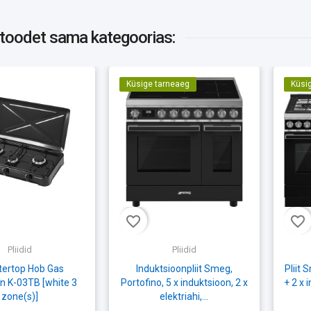
 toodet
sama kategoorias:
Küsige tarneaeg
Küsi
favorite_border
favorite_border
Pliidid
Pliidid
ertop Hob Gas
Induktsioonpliit Smeg,
Pliit 
n K-03TB [white 3
Portofino, 5 x induktsioon, 2 x
+ 2 x 
zone(s)]
elektriahi,...