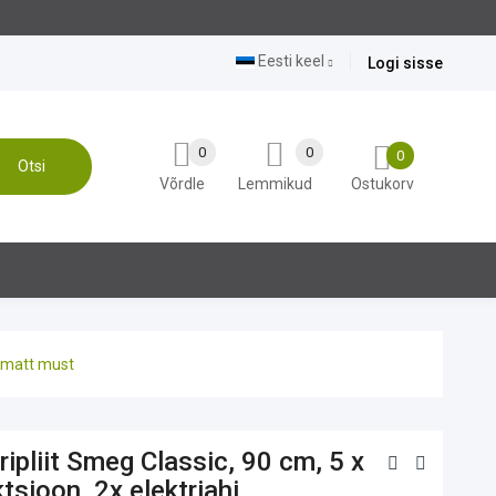
Eesti keel
Logi sisse
0
0
0
Otsi
Võrdle
Lemmikud
Ostukorv
, matt must
ripliit Smeg Classic, 90 cm, 5 x
tsioon, 2x elektriahi,