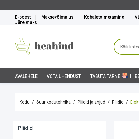
Soodushinnaga köögitehnika kompl
E-poest
Maksevõimalus
Kohaletoimetamine
Vä
Järelmaks
AVALEHELE
VÕTA ÜHENDUST
TASUTA TARNE
B
Kodu
Suur kodutehnika
Pliidid ja ahjud
Pliidid
Elek
Pliidid