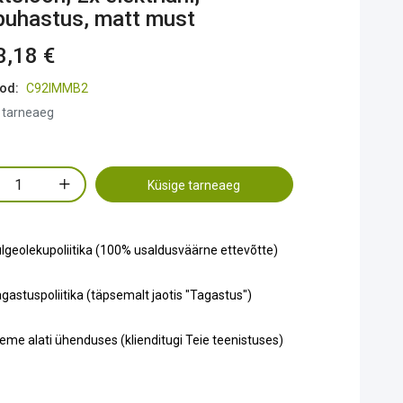
puhastus, matt must
3,18 €
od:
C92IMMB2
 tarneaeg
Küsige tarneaeg
lgeolekupoliitika (100% usaldusväärne ettevõtte)
gastuspoliitika (täpsemalt jaotis "Tagastus")
eme alati ühenduses (klienditugi Teie teenistuses)