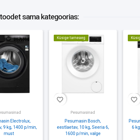
 toodet
sama kategoorias:
Küsige tarneaeg
Küsi
favorite_border
favorite_border
esumasinad
Pesumasinad
sin Electrolux,
Pesumasin Bosch,
Pesum
v, 9 kg, 1400 p/min,
eestlaetav, 10 kg, Seeria 6,
6 kg
must
1600 p/min, valge