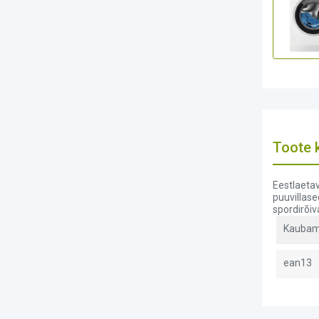
Toote k
Eestlaetav
puuvillase
spordirõiv
Kaubam
ean13