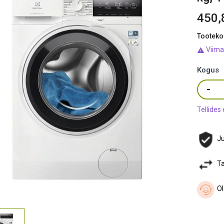
450,
Tooteko
Viima

Kogus
Tellides
Ju
Ta
Ol