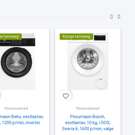
ge tarneaeg
Küsige tarneaeg
favorite_border
fav
Pesumasinad
Pesumasinad
asin Beko, eestlaetav,
Pesumasin Bosch,
, 1200 p/min, inverter
eestlaetav, 10 kg, i-DOS,
Seeria 6, 1600 p/min, valge