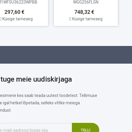
1WFSU36223WPBB
WGG256FLSN
297,60 €
748,32 €
Küsige tarneaeg
Küsige tarneaeg
ituge meie uudiskirjaga
 esimene kes saab teada uutest toodetest. Tellimuse
te igal hetkel lõpetada, selleks võtke meiega
ndust.