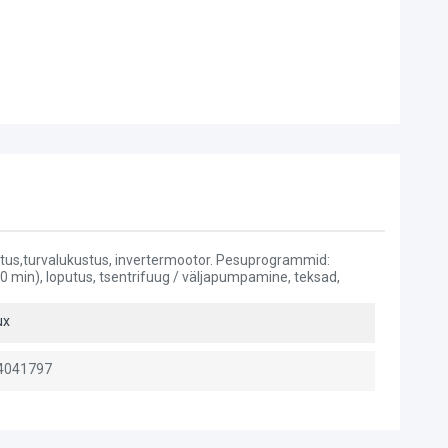
putus,turvalukustus, invertermootor. Pesuprogrammid:
 min), loputus, tsentrifuug / väljapumpamine, teksad,
ux
4041797