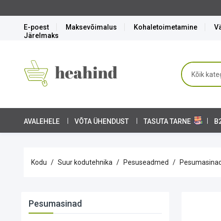
E-poest
Maksevõimalus
Kohaletoimetamine
Vä
Järelmaks
AVALEHELE
VÕTA ÜHENDUST
TASUTA TARNE
B
Kodu
Suur kodutehnika
Pesuseadmed
Pesumasina
Pesumasinad