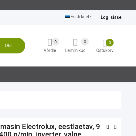
Soodus
Eesti keel
Logi sisse
0
0
0
Otsi
Võrdle
Lemmikud
Ostukorv
masin Electrolux, eestlaetav, 9
400 p/min, inverter, valge