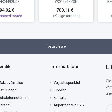
7FG4492UDE
WGG256ZZSN
BM
94,02 €
708,11 €
imased tooted
Küsige tarneaeg
Tõsta ülesse
Li
iendile
Informatsioon
Ole
Maksevõimalus
Väljastuspunktid
või
Ostujuhend
E-poest
ühe
Kohaletoimetamine
Kontakt
arantii
Äripartneritele B2B