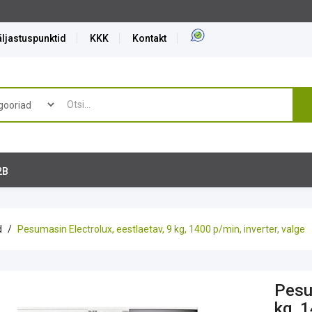
ljastuspunktid
KKK
Kontakt
2B
d
Pesumasin Electrolux, eestlaetav, 9 kg, 1400 p/min, inverter, valge
Pesu
kg, 1