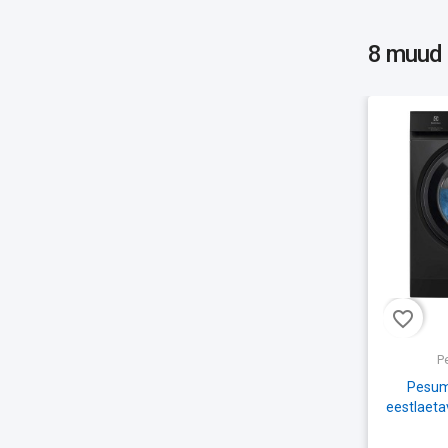
8 muud
favorite_border
P
Pesuma
eestlaeta