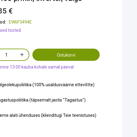
85 €
od:
EW6F3494E
sed tooted
Ostukorvi
 enne 13:00 kauba kohale samal päeval
lgeolekupoliitika (100% usaldusväärne ettevõtte)
gastuspoliitika (täpsemalt jaotis "Tagastus")
eme alati ühenduses (klienditugi Teie teenistuses)