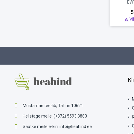
EW
5
Vi

Kl
Mustamäe tee 6b, Tallinn 10621
Helistage meile:
(+372) 5593 3880
G
Saatke meile e-kiri:
info@heahind.ee