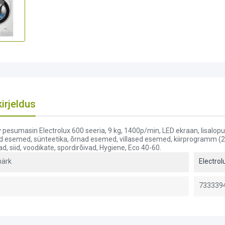
irjeldus
 pesumasin Electrolux 600 seeria, 9 kg, 1400p/min, LED ekraan, lisalo
d esemed, sünteetika, õrnad esemed, villased esemed, kiirprogramm (20
ad, siid, voodikate, spordirõivad, Hygiene, Eco 40-60.
ärk
Electrol
733339