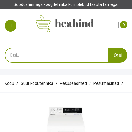
ushinnaga köögitehnika komplektid tasuta tarnega!
0
Otsi
Kodu
Suur kodutehnika
Pesuseadmed
Pesumasinad