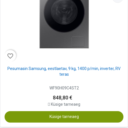
favorite_border
Pesumasin Samsung, eestlaetav, 9 kg, 1400 p/min, inverter, RV
teras
WF90H09C4ST2
848,80 €
Küsige tarneaeg
Küsige tarneaeg