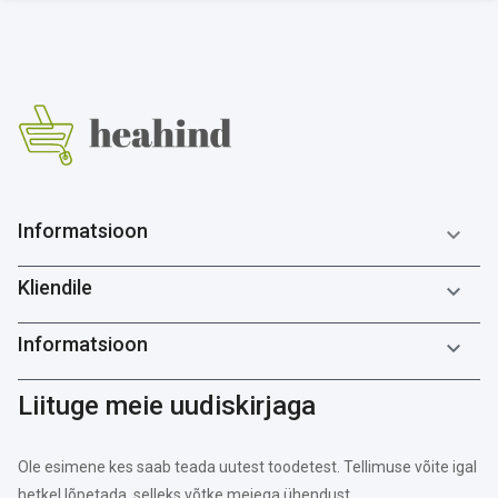
Informatsioon

Kliendile

Informatsioon

Liituge meie uudiskirjaga
Ole esimene kes saab teada uutest toodetest. Tellimuse võite igal
hetkel lõpetada, selleks võtke meiega ühendust.