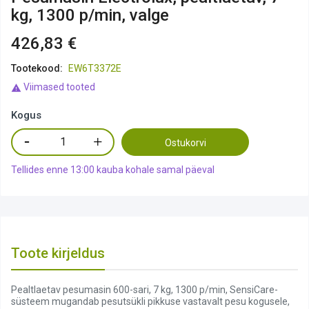
kg, 1300 p/min, valge
426,83 €
Tootekood:
EW6T3372E
Viimased tooted

Kogus
Ostukorvi
Tellides enne 13:00 kauba kohale samal päeval
Toote kirjeldus
Pealtlaetav pesumasin 600-sari, 7 kg, 1300 p/min, SensiCare-
süsteem mugandab pesutsükli pikkuse vastavalt pesu kogusele,