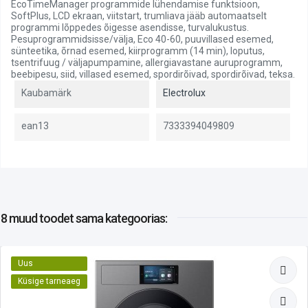
EcoTimeManager programmide lühendamise funktsioon,
SoftPlus, LCD ekraan, viitstart, trumliava jääb automaatselt
programmi lõppedes õigesse asendisse, turvalukustus.
Pesuprogrammidsisse/välja, Eco 40-60, puuvillased esemed,
sünteetika, õrnad esemed, kiirprogramm (14 min), loputus,
tsentrifuug / väljapumpamine, allergiavastane auruprogramm,
beebipesu, siid, villased esemed, spordirõivad, spordirõivad, teksa.
Kaubamärk
Electrolux
ean13
7333394049809
8 muud toodet
sama kategoorias:
Uus
Küsige tarneaeg