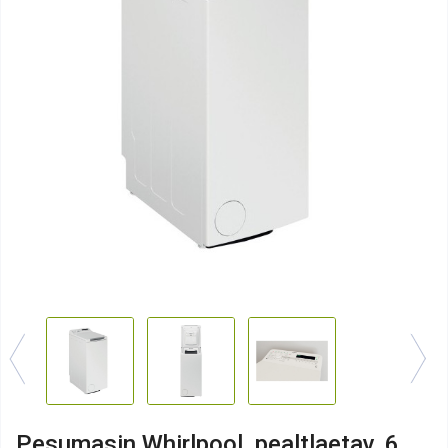
Pesumasin Whirlpool, pealtlaetav, 6