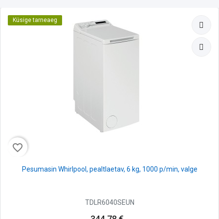
Küsige tarneaeg
favorite_border
Pesumasin Whirlpool, pealtlaetav, 6 kg, 1000 p/min, valge
TDLR6040SEUN
344,78 €