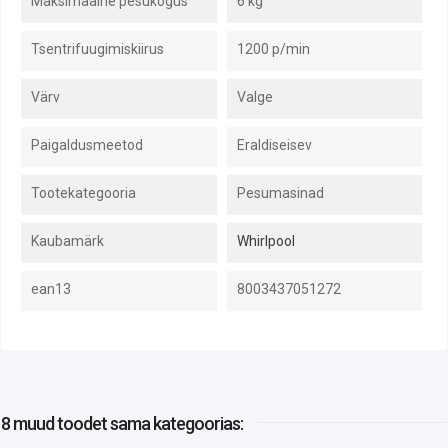
Maksimaalne pesukogus
6 kg
Tsentrifuugimiskiirus
1200 p/min
Värv
Valge
Paigaldusmeetod
Eraldiseisev
Tootekategooria
Pesumasinad
Kaubamärk
Whirlpool
ean13
8003437051272
8 muud toodet
sama kategoorias: