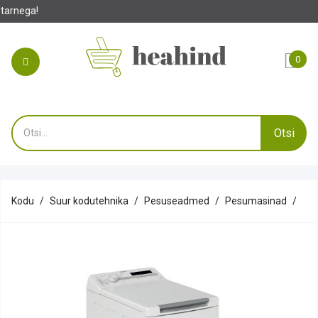
0
Otsi
Kodu
Suur kodutehnika
Pesuseadmed
Pesumasinad