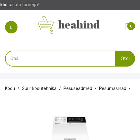
0
Otsi
Kodu
Suur kodutehnika
Pesuseadmed
Pesumasinad