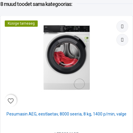
8 muud toodet
sama kategoorias:
Küsige tarneaeg
favorite_border
Pesumasin AEG, eestlaetav, 8000 seeria, 8 kg, 1400 p/min, valge