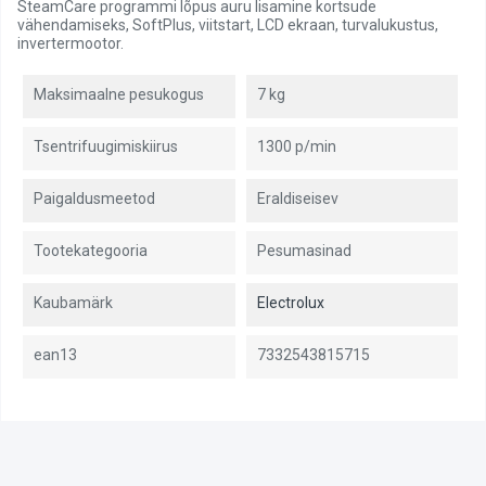
SteamCare programmi lõpus auru lisamine kortsude
vähendamiseks, SoftPlus, viitstart, LCD ekraan, turvalukustus,
invertermootor.
Maksimaalne pesukogus
7 kg
Tsentrifuugimiskiirus
1300 p/min
Paigaldusmeetod
Eraldiseisev
Tootekategooria
Pesumasinad
Kaubamärk
Electrolux
ean13
7332543815715