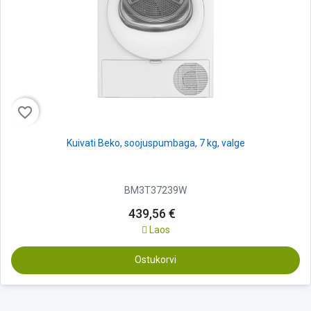
favorite_border
Kuivati Beko, soojuspumbaga, 7 kg, valge
BM3T37239W
439,56 €
Laos
Ostukorvi