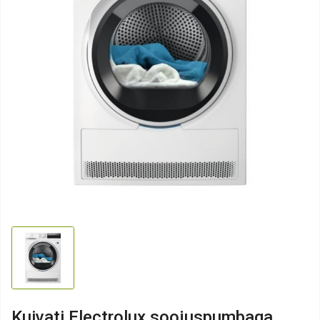
Kuivati Electrolux soojuspumbaga,