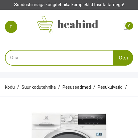
Soodushinnaga köögitehnika komplektid tasuta tarnega!
0
Otsi
Kodu
Suur kodutehnika
Pesuseadmed
Pesukuivatid