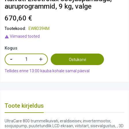
auruprogrammid, 9 kg, valge
670,60 €
Tootekood:
EW8D394M
Viimased tooted

Kogus
Ostukorvi
Tellides enne 13:00 kauba kohale samal päeval
Toote kirjeldus
UltraCare 800 trummelkuivati, eraldiseisev, invertermootor,
soojuspump, puutetundlik LCD ekraan, viitstart, sisevalgustus, , 3D