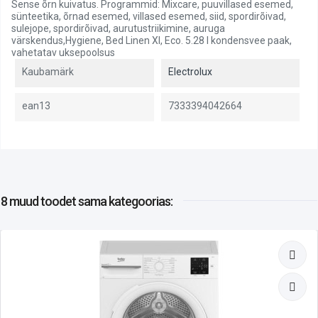
Sense õrn kuivatus. Programmid: Mixcare, puuvillased esemed,
sünteetika, õrnad esemed, villased esemed, siid, spordirõivad,
sulejope, spordirõivad, aurutustriikimine, auruga
värskendus,Hygiene, Bed Linen Xl, Eco. 5.28 l kondensvee paak,
vahetatav uksepoolsus
Kaubamärk
Electrolux
ean13
7333394042664
8 muud toodet
sama kategoorias: