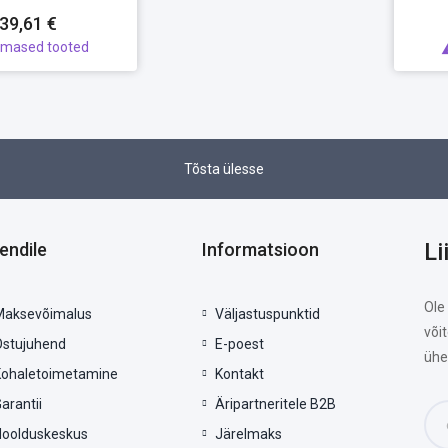
39,61 €
imased tooted
Tõsta ülesse
Li
iendile
Informatsioon
Ole
Maksevõimalus
Väljastuspunktid
või
Ostujuhend
E-poest
ühe
Kohaletoimetamine
Kontakt
arantii
Äripartneritele B2B
Hoolduskeskus
Järelmaks