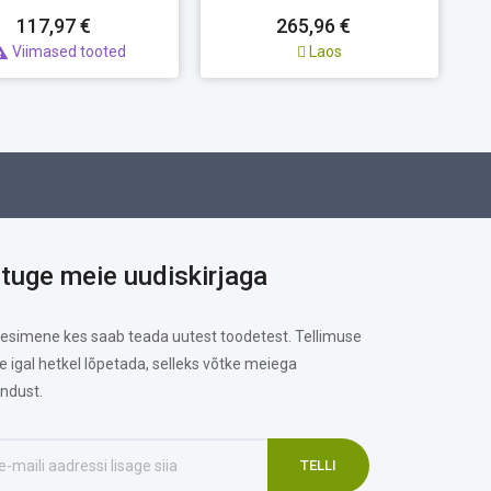
117,97 €
265,96 €
Viimased tooted
Laos

ituge meie uudiskirjaga
 esimene kes saab teada uutest toodetest. Tellimuse
te igal hetkel lõpetada, selleks võtke meiega
ndust.