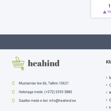
1
Vi

Kl
Mustamäe tee 6b, Tallinn 10621
Helistage meile:
(+372) 5593 3880
G
Saatke meile e-kiri:
info@heahind.ee