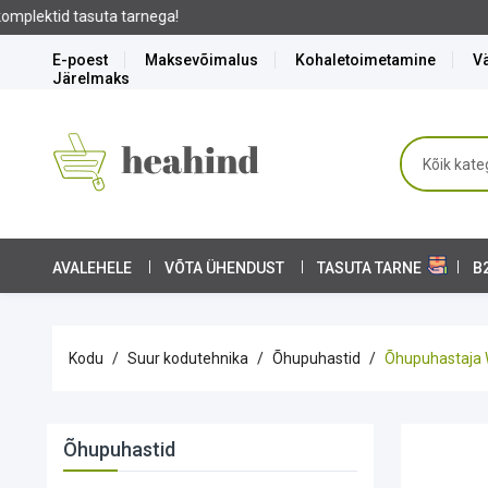
E-poest
Maksevõimalus
Kohaletoimetamine
Vä
Järelmaks
AVALEHELE
VÕTA ÜHENDUST
TASUTA TARNE
B
Kodu
Suur kodutehnika
Õhupuhastid
Õhupuhastaja W
Õhupuhastid