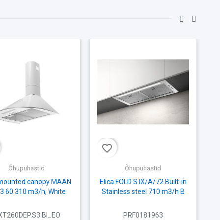
favorite_border
fav
Õhupuhastid
Õhupuhastid
-mounted canopy MAAN
Elica FOLD S IX/A/72 Built-in
 3 60 310 m3/h, White
Stainless steel 710 m3/h B
XT260DEP.S3.BI_EO
PRF0181963