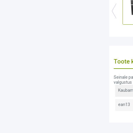
Toote k
Seinale pa
valgustus
Kaubam
ean13