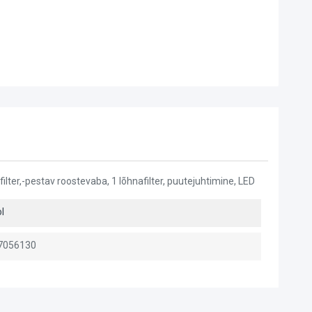
lter,-pestav roostevaba, 1 lõhnafilter, puutejuhtimine, LED
l
7056130