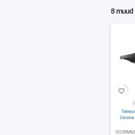
8 muud
favorite_border
Õ
Telesc
Corona 
OCORM60