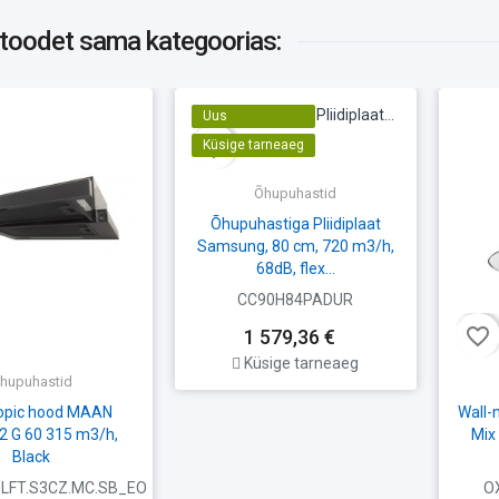
 toodet
sama kategoorias:
Uus
favorite_border
Küsige tarneaeg
Õhupuhastid
Õhupuhastiga Pliidiplaat
Samsung, 80 cm, 720 m3/h,
68dB, flex...
CC90H84PADUR
favorite_border
1 579,36 €
Küsige tarneaeg
hupuhastid
opic hood MAAN
Wall
2 G 60 315 m3/h,
Mix
Black
LFT.S3CZ.MC.SB_EO
O