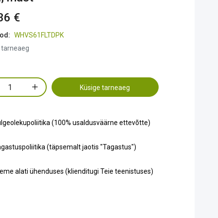
36 €
od:
WHVS61FLTDPK
 tarneaeg
Küsige tarneaeg
lgeolekupoliitika (100% usaldusväärne ettevõtte)
gastuspoliitika (täpsemalt jaotis "Tagastus")
eme alati ühenduses (klienditugi Teie teenistuses)