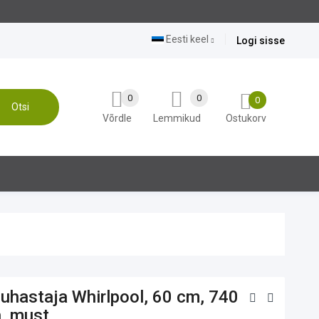
Eesti keel
Logi sisse
0
0
0
Otsi
Võrdle
Lemmikud
Ostukorv
uhastaja Whirlpool, 60 cm, 740
, must