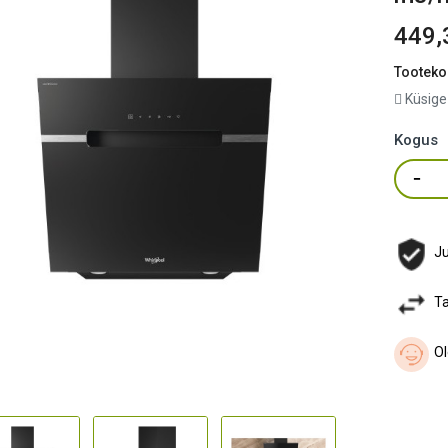
449,
Tooteko
Küsige
Kogus
Ju
Ta
Ol