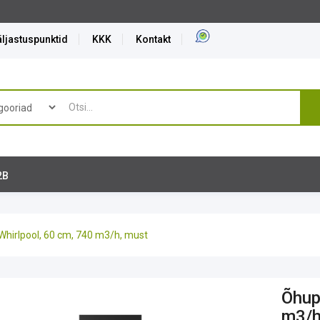
ljastuspunktid
KKK
Kontakt
2B
hirlpool, 60 cm, 740 m3/h, must
Õhup
m3/h