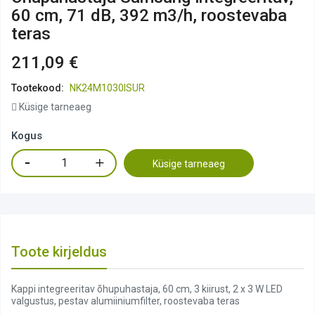
60 cm, 71 dB, 392 m3/h, roostevaba
teras
211,09 €
Tootekood:
NK24M1030ISUR
Küsige tarneaeg
Kogus
Küsige tarneaeg
Toote kirjeldus
Kappi integreeritav õhupuhastaja, 60 cm, 3 kiirust, 2 x 3 W LED
valgustus, pestav alumiiniumfilter, roostevaba teras