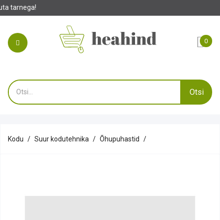
0
Otsi
Kodu
Suur kodutehnika
Õhupuhastid