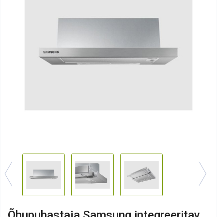
Õhupuhastaja Samsung integreeritav,