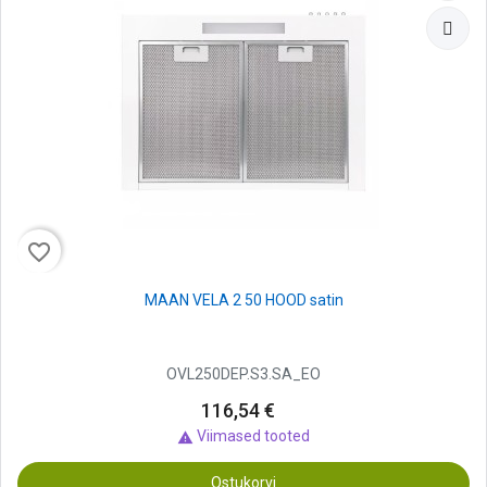
favorite_border
MAAN VELA 2 50 HOOD satin
OVL250DEP.S3.SA_EO
116,54 €
Viimased tooted

Ostukorvi