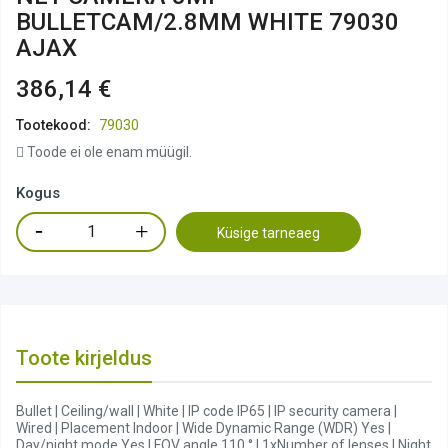
BULLETCAM/2.8MM WHITE 79030
AJAX
386,14 €
Tootekood:
79030
Toode ei ole enam müügil.
Kogus
Küsige tarneaeg
Toote kirjeldus
Bullet | Ceiling/wall | White | IP code IP65 | IP security camera |
Wired | Placement Indoor | Wide Dynamic Range (WDR) Yes |
Day/night mode Yes | FOV angle 110 ° | 1xNumber of lenses | Night