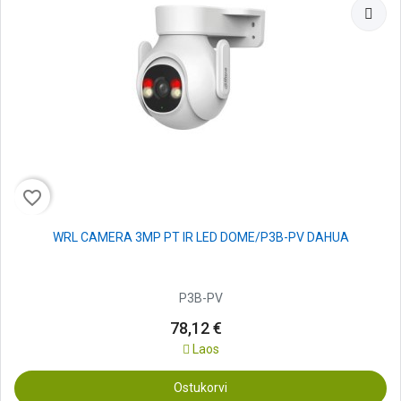
favorite_border
WRL CAMERA 3MP PT IR LED DOME/P3B-PV DAHUA
P3B-PV
78,12 €
Laos
Ostukorvi