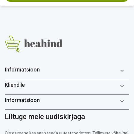
Informatsioon

Kliendile

Informatsioon

Liituge meie uudiskirjaga
Ole esimene kes saab teada uutest toodetest. Tellimuse võite igal