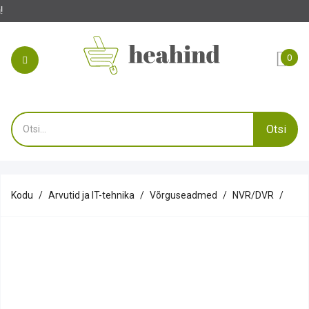
Soo
0
Otsi
Kodu
Arvutid ja IT-tehnika
Võrguseadmed
NVR/DVR