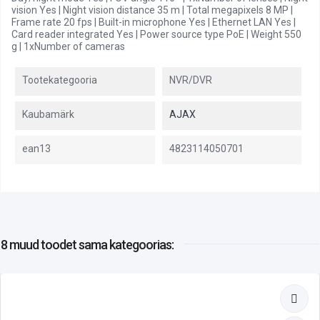
vision Yes | Night vision distance 35 m | Total megapixels 8 MP |
Frame rate 20 fps | Built-in microphone Yes | Ethernet LAN Yes |
Card reader integrated Yes | Power source type PoE | Weight 550
g | 1xNumber of cameras
Tootekategooria
NVR/DVR
Kaubamärk
AJAX
ean13
4823114050701
8 muud toodet
sama kategoorias: