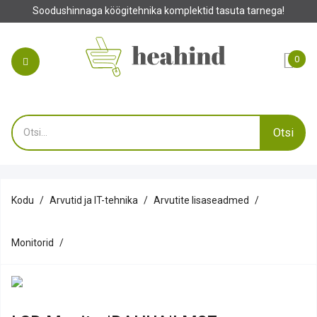
Soodushinnaga köögitehnika komplektid tasuta tarnega!
0
Otsi
Kodu
Arvutid ja IT-tehnika
Arvutite lisaseadmed
Monitorid