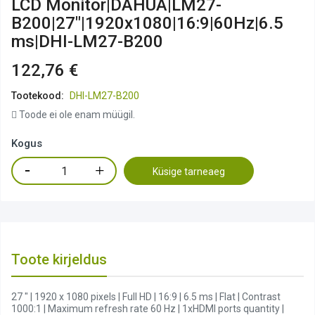
LCD Monitor|DAHUA|LM27-
B200|27"|1920x1080|16:9|60Hz|6.5
ms|DHI-LM27-B200
122,76 €
Tootekood:
DHI-LM27-B200
Toode ei ole enam müügil.
Kogus
Küsige tarneaeg
Toote kirjeldus
27 " | 1920 x 1080 pixels | Full HD | 16:9 | 6.5 ms | Flat | Contrast
1000:1 | Maximum refresh rate 60 Hz | 1xHDMI ports quantity |