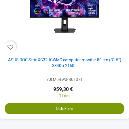
favorite_border
ASUS ROG Strix XG32UCWMG computer monitor 80 cm (31.5")
3840 x 2160...
90LM0BW0-B01371
959,30 €
Laos
Ostukorvi