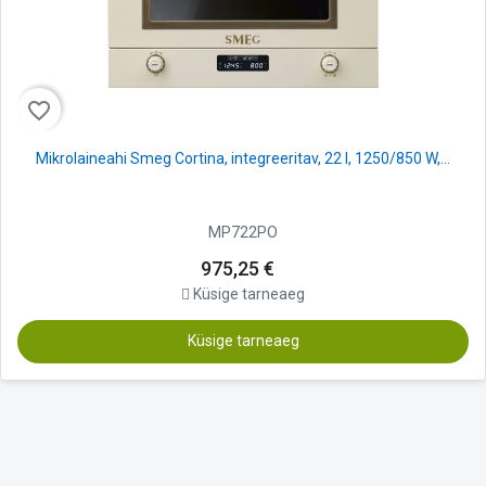
favorite_border
Mikrolaineahi Smeg Cortina, integreeritav, 22 l, 1250/850 W,...
MP722PO
975,25 €
Küsige tarneaeg
Küsige tarneaeg