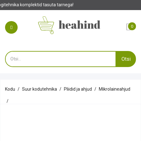
suta tarnega!
0
Otsi
Kodu
Suur kodutehnika
Pliidid ja ahjud
Mikrolaineahjud