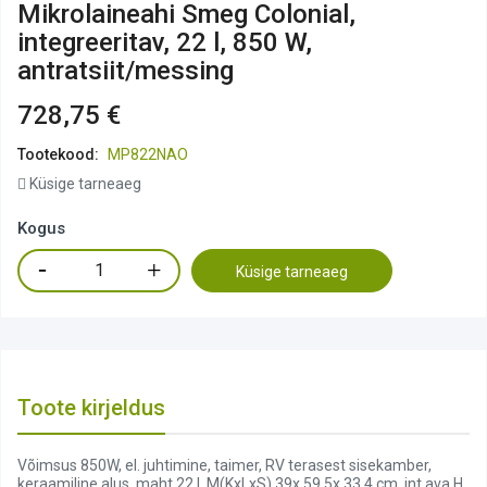
Mikrolaineahi Smeg Colonial,
integreeritav, 22 l, 850 W,
antratsiit/messing
728,75 €
Tootekood:
MP822NAO
Küsige tarneaeg
Kogus
Küsige tarneaeg
Toote kirjeldus
Võimsus 850W, el. juhtimine, taimer, RV terasest sisekamber,
keraamiline alus, maht 22 l, M(KxLxS) 39x 59,5x 33,4 cm, int ava H