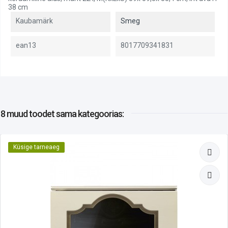
38 cm
Kaubamärk
Smeg
ean13
8017709341831
8 muud toodet
sama kategoorias:
Küsige tarneaeg