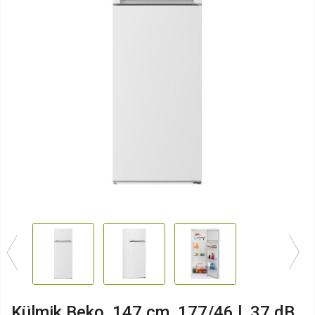
Külmik Beko, 147 cm, 177/46 l, 37 dB,