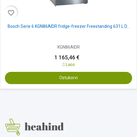
favorite_border
Bosch Serie 6 KGN86AIDR fridge-freezer Freestanding 631 L D...
KGN86AIDR
1 165,46 €
Laos
Ostukorvi