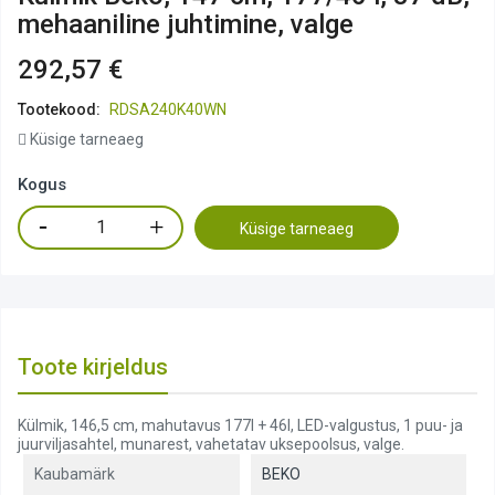
mehaaniline juhtimine, valge
292,57 €
Tootekood:
RDSA240K40WN
Küsige tarneaeg
Kogus
Küsige tarneaeg
Toote kirjeldus
Külmik, 146,5 cm, mahutavus 177l + 46l, LED-valgustus, 1 puu- ja
juurviljasahtel, munarest, vahetatav uksepoolsus, valge.
Kaubamärk
BEKO