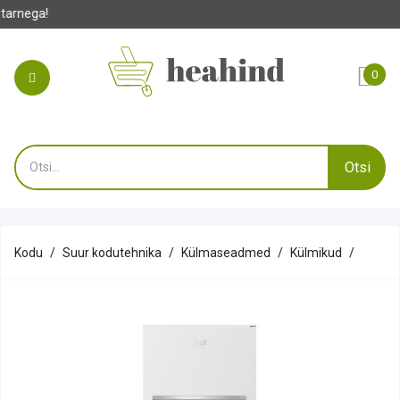
0
Otsi
Kodu
Suur kodutehnika
Külmaseadmed
Külmikud