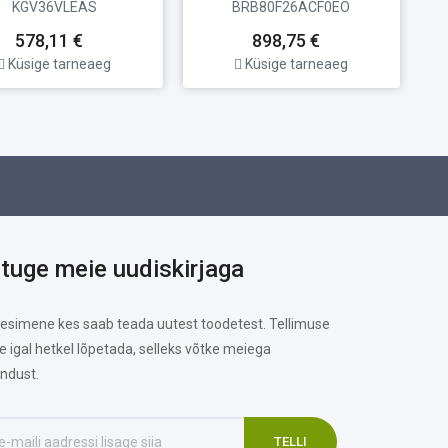
KGV36VLEAS
BRB80F26ACF0EO
578,11 €
898,75 €
Küsige tarneaeg
Küsige tarneaeg
ituge meie uudiskirjaga
 esimene kes saab teada uutest toodetest. Tellimuse
te igal hetkel lõpetada, selleks võtke meiega
ndust.