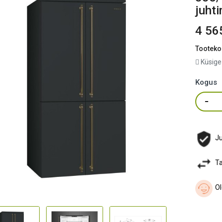
juhti
4 56
Tooteko
Küsige
Kogus
Ju
Ta
Ol