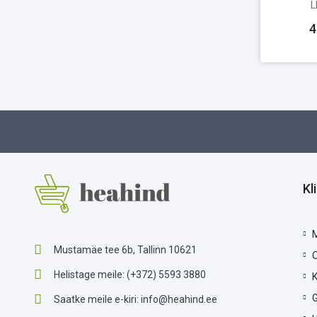
L
4
Kl
Mustamäe tee 6b, Tallinn 10621
Helistage meile:
(+372) 5593 3880
G
Saatke meile e-kiri:
info@heahind.ee