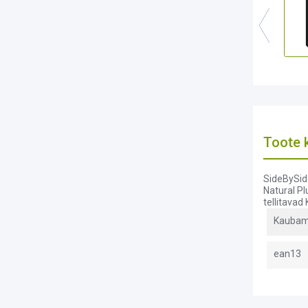
Toote k
SideBySide 
Natural Pl
tellitavad
Kaubam
ean13