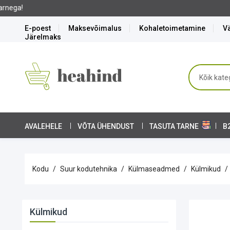
E-poest
Maksevõimalus
Kohaletoimetamine
Vä
Järelmaks
AVALEHELE
VÕTA ÜHENDUST
TASUTA TARNE
B
Kodu
Suur kodutehnika
Külmaseadmed
Külmikud
Külmikud