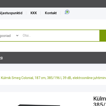
ljastuspunktid
KKK
Kontakt
2B
Külmik Smeg Colonial, 187 cm, 385/196 l, 39 dB, elektrooniline juhtimine
Külm
385/1