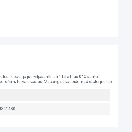
s, 2 puu- ja juurviljasahtlit sh 1 Life Plus 0 °C sahtel,
kuserežiim, turvalukustus. Messingist käepidemed eraldi juurde
9341480