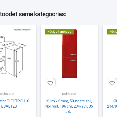
 toodet
sama kategoorias:
Küsige tarneaeg
Küsi
favorite_border
favorite_border
Külmikud
Külmikud
rator ELECTROLUX
Külmik Smeg, 50-ndate stiil,
Kü
FB3AE12S
NoFrost, 196 cm, 234/97 l, 35
214/94
dB,...