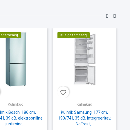
ge tarneaeg
Küsige tarneaeg
favorite_border
fav
Külmikud
Külmikud
lmik Bosch, 186 cm,
Külmik Samsung, 177 cm,
 l, 39 dB, elektrooniline
190/74 l, 35 dB, integreeritav,
i
juhtimine,...
NoFrost,...