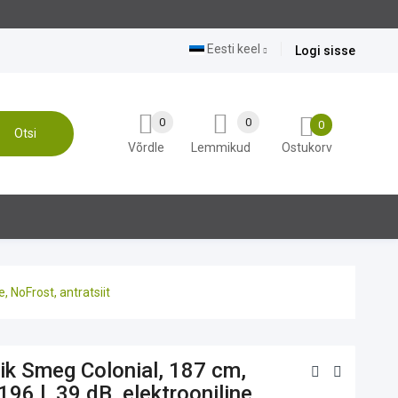
Eesti keel
Logi sisse
0
0
0
Otsi
Võrdle
Lemmikud
Ostukorv
, NoFrost, antratsiit
ik Smeg Colonial, 187 cm,
96 l, 39 dB, elektrooniline