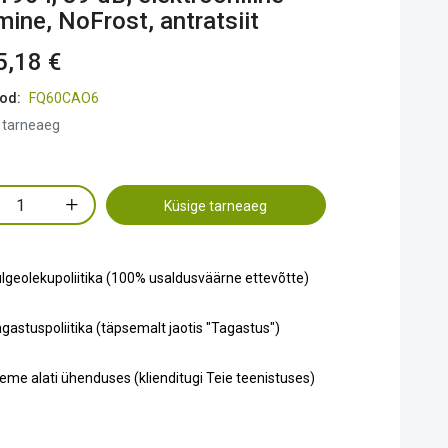
mine, NoFrost, antratsiit
5,18 €
od:
FQ60CAO6
 tarneaeg
Küsige tarneaeg
lgeolekupoliitika (100% usaldusväärne ettevõtte)
gastuspoliitika (täpsemalt jaotis "Tagastus")
eme alati ühenduses (klienditugi Teie teenistuses)