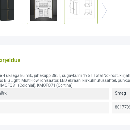
irjeldus
4 uksega külmik, jahekapp 385 l, sügavkülm 196 l, Total NoFrost, kiirjahutu
us Blu Light, MultiFlow, ionisaator, LED ekraan, kiirkülmutussahtel, puh
 KMOFQ81 (Colonial), KMOFQ71 (Cortina).
ärk
Smeg
801770