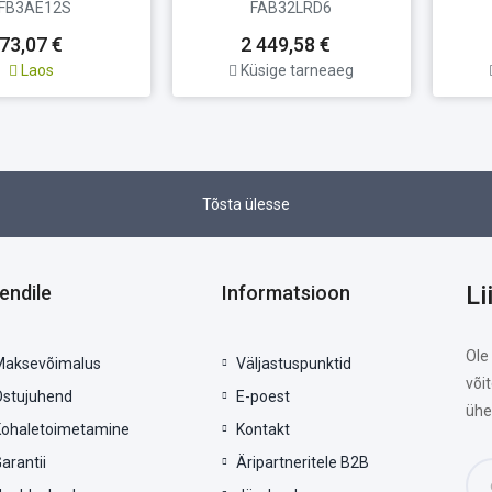
FB3AE12S
FAB32LRD6
73,07 €
2 449,58 €
Laos
Küsige tarneaeg
Tõsta ülesse
Li
iendile
Informatsioon
Ole
Maksevõimalus
Väljastuspunktid
või
Ostujuhend
E-poest
ühe
Kohaletoimetamine
Kontakt
arantii
Äripartneritele B2B