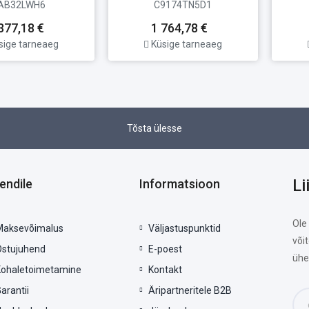
AB32LWH6
C9174TN5D1
377,18 €
1 764,78 €
sige tarneaeg
Küsige tarneaeg
Tõsta ülesse
Li
iendile
Informatsioon
Ole
Maksevõimalus
Väljastuspunktid
või
Ostujuhend
E-poest
ühe
Kohaletoimetamine
Kontakt
arantii
Äripartneritele B2B