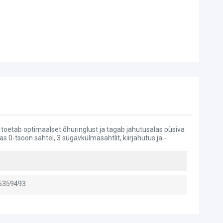
w toetab optimaalset õhuringlust ja tagab jahutusalas püsiva
s 0-tsoon sahtel, 3 sügavkülmasahtlit, kiirjahutus ja -
5359493