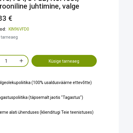
rooniline juhtimine, valge
83 €
od:
KIN96VFD0
 tarneaeg
Küsige tarneaeg
lgeolekupoliitika (100% usaldusväärne ettevõtte)
gastuspoliitika (täpsemalt jaotis "Tagastus")
eme alati ühenduses (klienditugi Teie teenistuses)