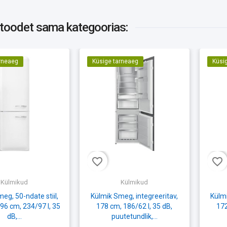
 toodet
sama kategoorias:
rneaeg
Küsige tarneaeg
Küsi
favorite_border
favorite_border
Külmikud
Külmikud
eg, 50-ndate stiil,
Külmik Smeg, integreeritav,
Külmi
96 cm, 234/97 l, 35
178 cm, 186/62 l, 35 dB,
172
dB,...
puutetundlik,...