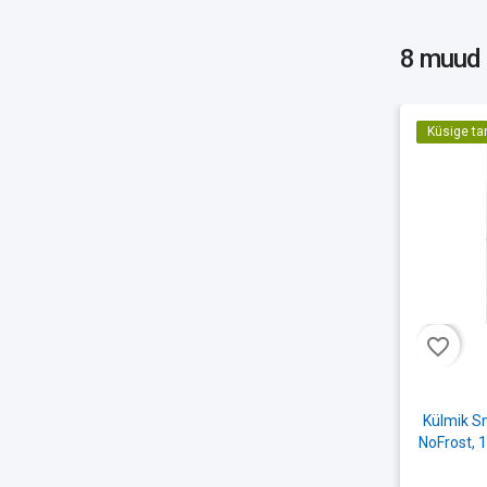
8 muud
Küsige ta
favorite_border
Külmik Sm
NoFrost, 1