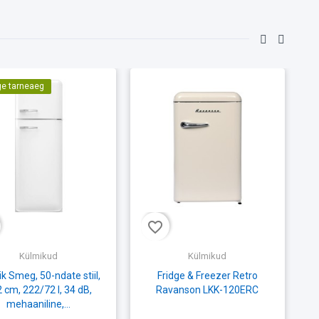
ge tarneaeg
favorite_border
fav
Külmikud
Külmikud
k Smeg, 50-ndate stiil,
Fridge & Freezer Retro
 cm, 222/72 l, 34 dB,
Ravanson LKK-120ERC
14
mehaaniline,...