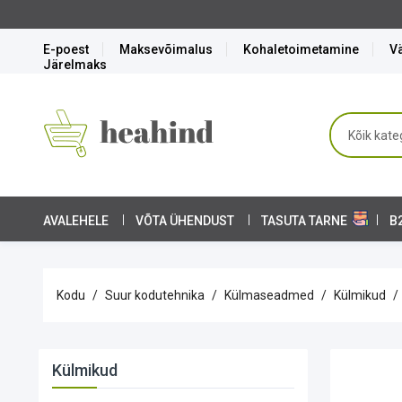
Soodushinnaga köögitehnika komplektid tasuta tarnega!
E-poest
Maksevõimalus
Kohaletoimetamine
Vä
Järelmaks
AVALEHELE
VÕTA ÜHENDUST
TASUTA TARNE
B
Kodu
Suur kodutehnika
Külmaseadmed
Külmikud
Külmikud