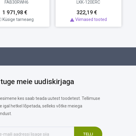
FAB30RWH6
LKK-120ERC
1 971,98 €
322,19 €
Küsige tarneaeg
Viimased tooted

ituge meie uudiskirjaga
 esimene kes saab teada uutest toodetest. Tellimuse
te igal hetkel lõpetada, selleks võtke meiega
ndust.