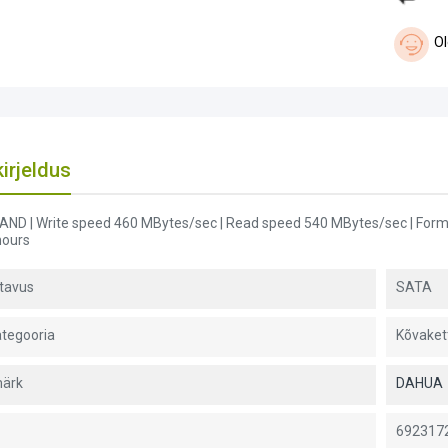
Ol
irjeldus
AND | Write speed 460 MBytes/sec | Read speed 540 MBytes/sec | Form 
hours
tavus
SATA
tegooria
Kõvaket
ärk
DAHUA
692317