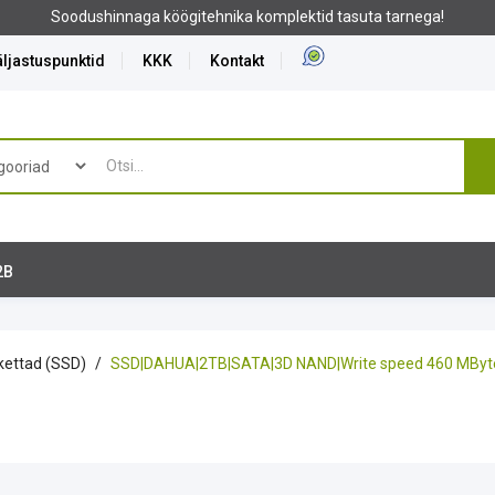
Soodushinnaga köögitehnika komplektid tasuta tarnega!
ljastuspunktid
KKK
Kontakt
2B
kettad (SSD)
SSD|DAHUA|2TB|SATA|3D NAND|Write speed 460 MByte