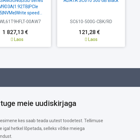
|SAMSUNG|SSD series
ADATA SC610 500 GB Black
M9D3A|1.92TB|PCIe
S
5|NVMe|Write speed...
WL61T9HFLT-00AW7
SC610-500G-CBK/RD
1 827,13 €
121,28 €
Laos
Laos
ituge meie uudiskirjaga
 esimene kes saab teada uutest toodetest. Tellimuse
te igal hetkel lõpetada, selleks võtke meiega
ndust.