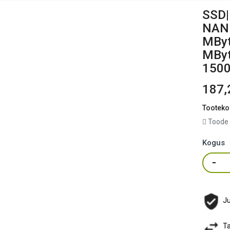
SSD
NAND
MByt
MByt
1500
187,
Tooteko
Toode 
Kogus
Ju
Ta