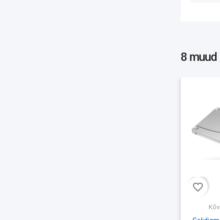
8 muud
favorite_border
Kõv