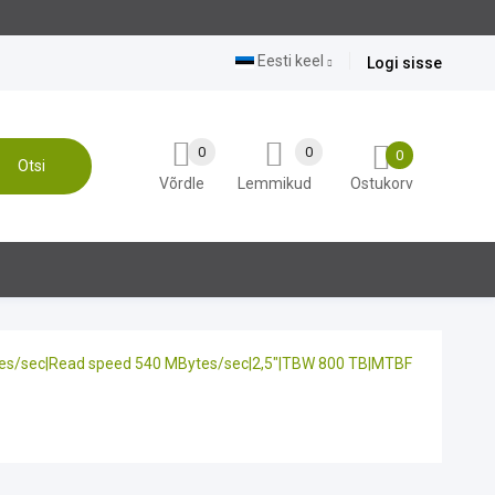
Eesti keel
Logi sisse
0
0
0
Otsi
Võrdle
Lemmikud
Ostukorv
s/sec|Read speed 540 MBytes/sec|2,5"|TBW 800 TB|MTBF