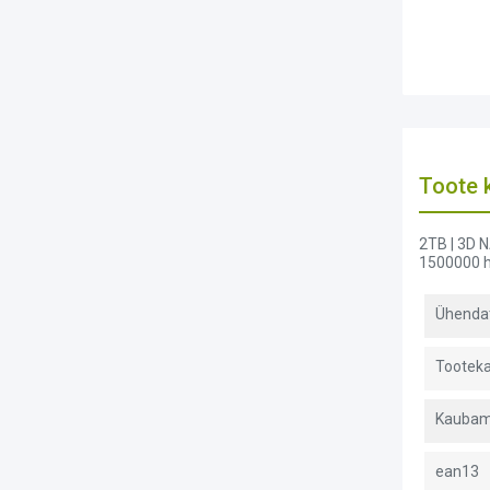
Toote k
2TB | 3D N
1500000 
Ühenda
Tooteka
Kaubam
ean13