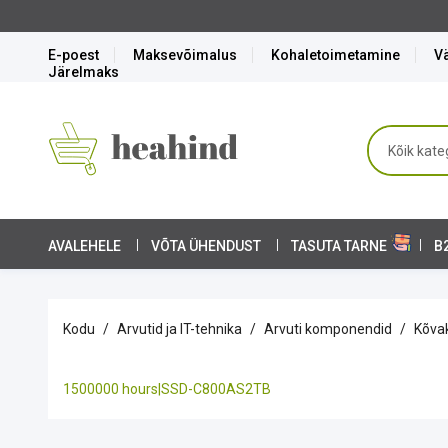
E-poest
Maksevõimalus
Kohaletoimetamine
Vä
Järelmaks
AVALEHELE
VÕTA ÜHENDUST
TASUTA TARNE
B
Kodu
Arvutid ja IT-tehnika
Arvuti komponendid
Kõva
1500000 hours|SSD-C800AS2TB