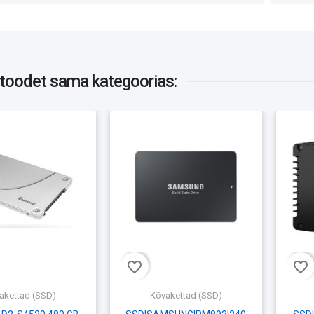
 toodet
sama kategoorias:
favorite_border
favorite_border
akettad (SSD)
Kõvakettad (SSD)