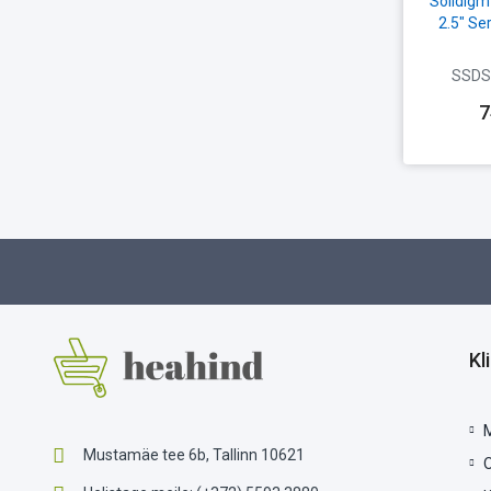
Solidigm
2.5" Ser
SSDS
7
Kl
Mustamäe tee 6b, Tallinn 10621