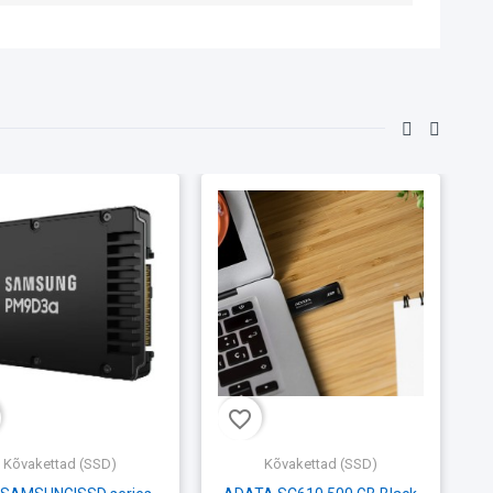
favorite_border
fav
Kõvakettad (SSD)
Kõvakettad (SSD)