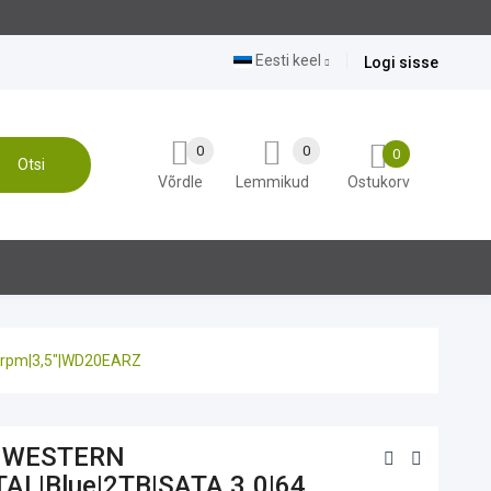
Eesti keel
Logi sisse
0
0
0
Otsi
Võrdle
Lemmikud
Ostukorv
 rpm|3,5"|WD20EARZ
|WESTERN
TAL|Blue|2TB|SATA 3.0|64