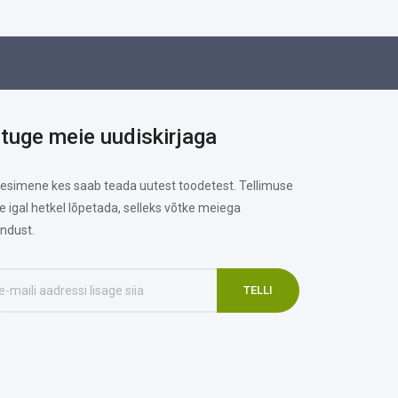
ituge meie uudiskirjaga
 esimene kes saab teada uutest toodetest. Tellimuse
te igal hetkel lõpetada, selleks võtke meiega
ndust.