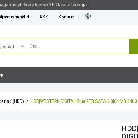
ljastuspunktid
KKK
Kontakt
2B
kettad (HDD)
HDD|WESTERN DIGITAL|Blue|2TB|SATA 3.0|64 MB|5400
HDD
DIGI