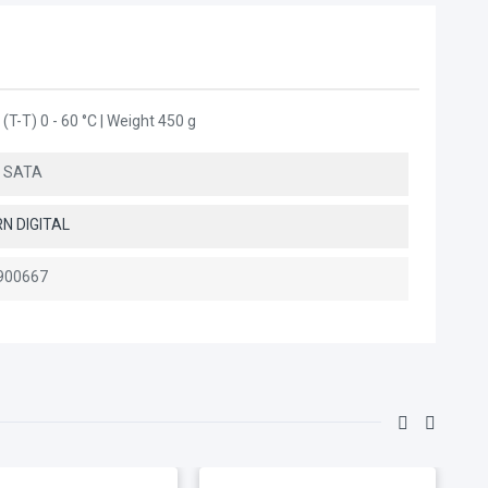
 (T-T) 0 - 60 °C | Weight 450 g
p SATA
N DIGITAL
900667