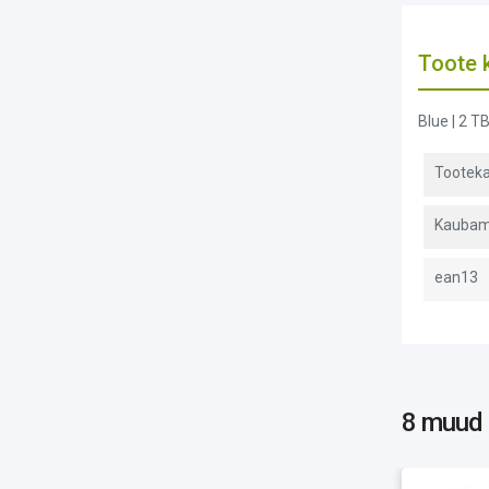
Toote k
Blue | 2 TB
Tooteka
Kaubam
ean13
8 muud