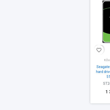
favorite_border
Kõv
Seagate 
hard dri
51
ST2
1 