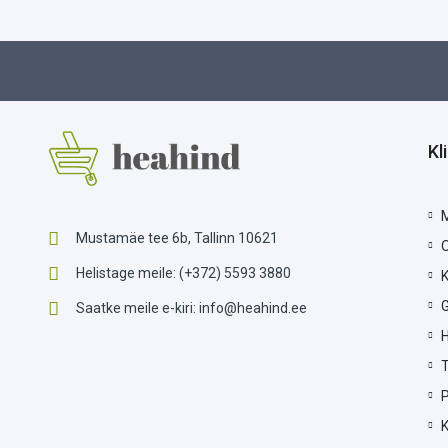
Kl
Mustamäe tee 6b, Tallinn 10621
Helistage meile:
(+372) 5593 3880
G
Saatke meile e-kiri:
info@heahind.ee
P