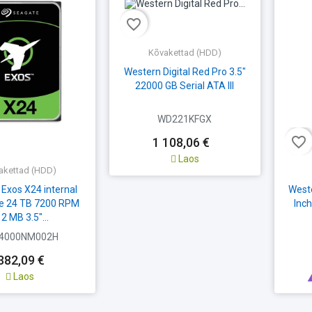
favorite_border
Kõvakettad (HDD)
Western Digital Red Pro 3.5"
22000 GB Serial ATA III
WD221KFGX
favorite_border
1 108,06 €
Laos
akettad (HDD)
Exos X24 internal
Weste
ve 24 TB 7200 RPM
Inch
2 MB 3.5"...
4000NM002H
382,09 €
Laos