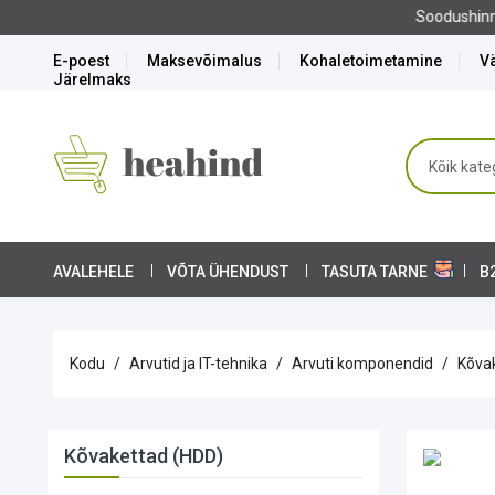
E-poest
Maksevõimalus
Kohaletoimetamine
Vä
Järelmaks
AVALEHELE
VÕTA ÜHENDUST
TASUTA TARNE
B
Kodu
Arvutid ja IT-tehnika
Arvuti komponendid
Kõva
Kõvakettad (HDD)