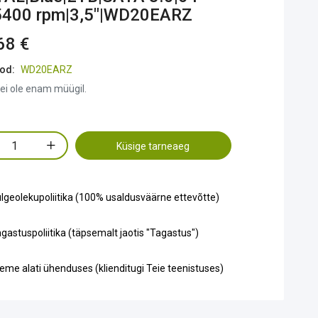
400 rpm|3,5"|WD20EARZ
68 €
od:
WD20EARZ
ei ole enam müügil.
Küsige tarneaeg
lgeolekupoliitika (100% usaldusväärne ettevõtte)
gastuspoliitika (täpsemalt jaotis "Tagastus")
eme alati ühenduses (klienditugi Teie teenistuses)