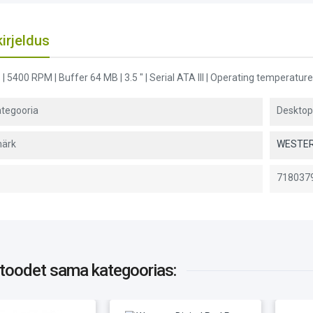
irjeldus
 | 5400 RPM | Buffer 64 MB | 3.5 " | Serial ATA III | Operating temperature
tegooria
Deskto
ärk
WESTER
718037
 toodet
sama kategoorias: