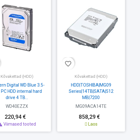
favorite_border
fav
Kõvakettad (HDD)
Kõvakettad (HDD)
rn Digital WD Blue 3.5-
HDD|TOSHIBA|MG09
 PC HDD internal hard
Series|14TB|SATA|512
drive 4 TB...
MB|7200
rpm|3,5"|MG09ACA14TE
WD40EZZX
MG09ACA14TE
220,94 €
858,29 €
Viimased tooted
Laos
