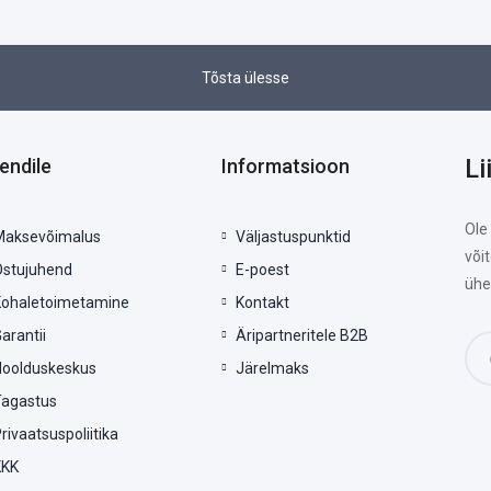
Tõsta ülesse
Li
iendile
Informatsioon
Ole
Maksevõimalus
Väljastuspunktid
või
Ostujuhend
E-poest
ühe
Kohaletoimetamine
Kontakt
arantii
Äripartneritele B2B
Hoolduskeskus
Järelmaks
Tagastus
rivaatsuspoliitika
KKK