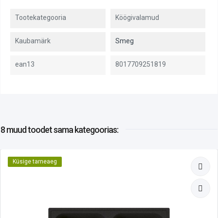
Tootekategooria
Köögivalamud
Kaubamärk
Smeg
ean13
8017709251819
8 muud toodet
sama kategoorias:
Küsige tarneaeg