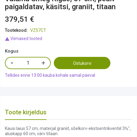
paigaldatav, käsitsi, graniit, titaan
379,51 €
Tootekood:
VZ57CT
Viimased tooted

Kogus
Ostukorvi
Tellides enne 13:00 kauba kohale samal päeval
Toote kirjeldus
Kausi laius 57 cm, materjal graniit, sõelkorv-ekstsentrikventiil 3½",
aluskapp 60 cm, värv titaan.