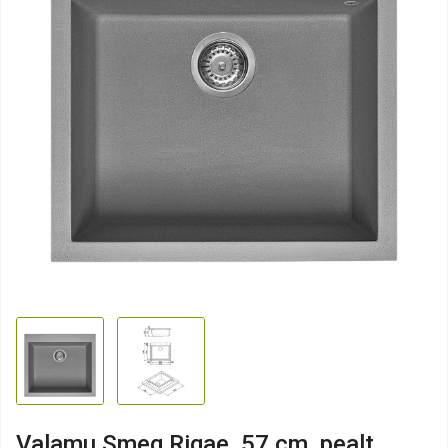
Valamu Smeg Rigae, 57 cm, pealt