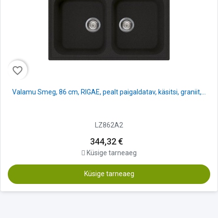
favorite_border
Valamu Smeg, 86 cm, RIGAE, pealt paigaldatav, käsitsi, graniit,...
LZ862A2
344,32 €
Küsige tarneaeg
Küsige tarneaeg