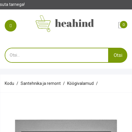
0
Otsi
Kodu
Santehnika ja remont
Köögivalamud