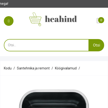
0
Otsi
Kodu
Santehnika ja remont
Köögivalamud