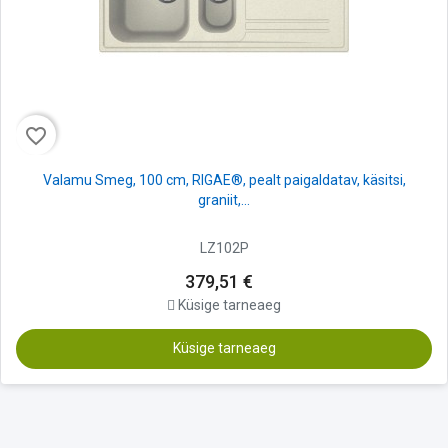
favorite_border
Valamu Smeg, 100 cm, RIGAE®, pealt paigaldatav, käsitsi,
graniit,...
LZ102P
379,51 €
Küsige tarneaeg
Küsige tarneaeg