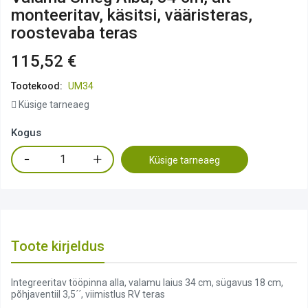
monteeritav, käsitsi, vääristeras,
roostevaba teras
115,52 €
Tootekood:
UM34
Küsige tarneaeg
Kogus
Küsige tarneaeg
Toote kirjeldus
Integreeritav tööpinna alla, valamu laius 34 cm, sügavus 18 cm,
põhjaventiil 3,5´´, viimistlus RV teras