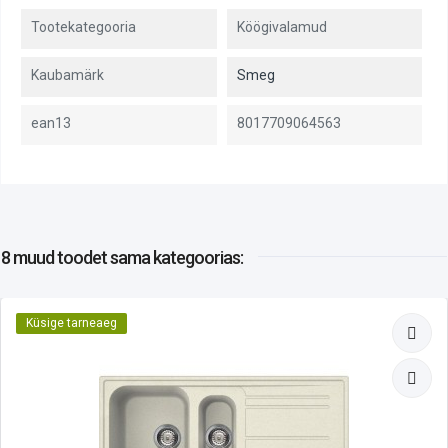
Tootekategooria
Köögivalamud
Kaubamärk
Smeg
ean13
8017709064563
8 muud toodet
sama kategoorias:
Küsige tarneaeg