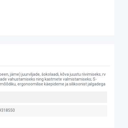
en, jäme) juurviljade, šokolaadi, kõva juustu riivimiseks; rv
munade vahustamiseks ning kastmete valmistamiseks; S-
st mõõdiku, ergonoomilise käepideme ja silikoonist jalgadega
9318550