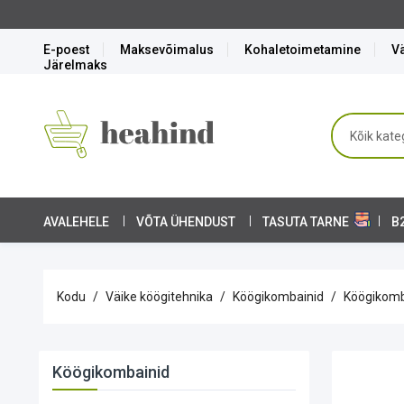
E-poest
Maksevõimalus
Kohaletoimetamine
Vä
Järelmaks
AVALEHELE
VÕTA ÜHENDUST
TASUTA TARNE
B
Kodu
Väike köögitehnika
Köögikombainid
Köögikomb
Köögikombainid