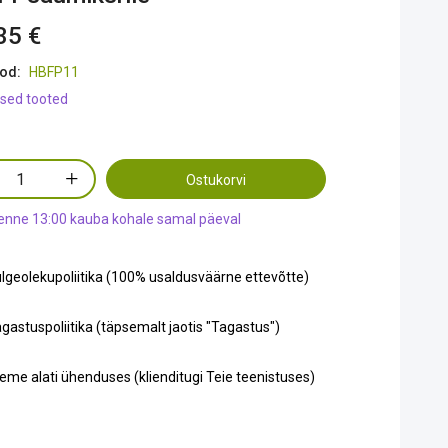
35 €
od:
HBFP11
sed tooted
Ostukorvi
 enne 13:00 kauba kohale samal päeval
lgeolekupoliitika (100% usaldusväärne ettevõtte)
gastuspoliitika (täpsemalt jaotis "Tagastus")
eme alati ühenduses (klienditugi Teie teenistuses)