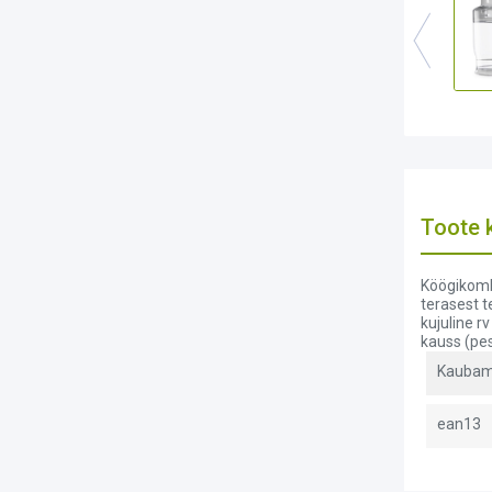
Toote k
Köögikomba
terasest t
kujuline r
kauss (pe
Kaubam
ean13