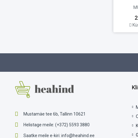
M
2
Kü
Kl
Mustamäe tee 6b, Tallinn 10621
Helistage meile:
(+372) 5593 3880
G
Saatke meile e-kiri:
info@heahind.ee