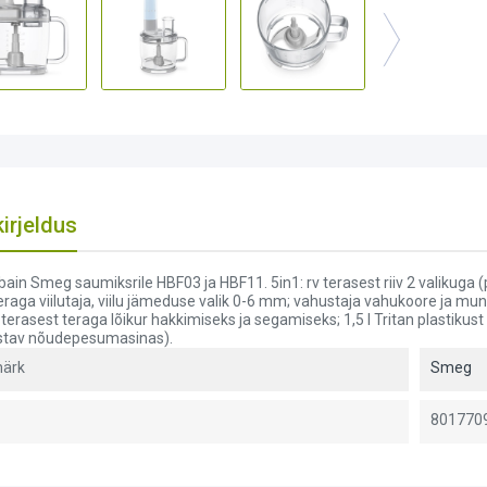
irjeldus
in Smeg saumiksrile HBF03 ja HBF11. 5in1: rv terasest riiv 2 valikuga (pe
eraga viilutaja, viilu jämeduse valik 0-6 mm; vahustaja vahukoore ja 
v terasest teraga lõikur hakkimiseks ja segamiseks; 1,5 l Tritan plastiku
stav nõudepesumasinas).
ärk
Smeg
801770