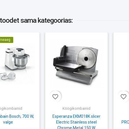
 toodet
sama kategoorias:
rneaeg
favorite_border
favorite_border
ögikombainid
Köögikombainid
bain Bosch, 700 W,
Esperanza EKM018K slicer
valge
Electric Stainless steel
PRO
Chrome,Metal 150 W