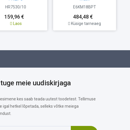
HR7530/10
E6KM18BPT
159,96 €
484,48 €
Laos
Küsige tarneaeg
ituge meie uudiskirjaga
 esimene kes saab teada uutest toodetest. Tellimuse
te igal hetkel lõpetada, selleks võtke meiega
ndust.