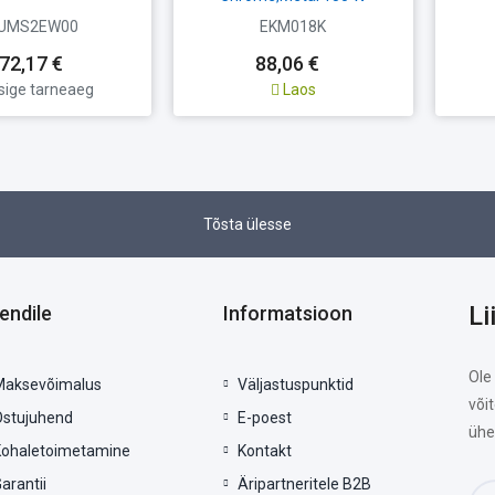
UMS2EW00
EKM018K
72,17 €
88,06 €
sige tarneaeg
Laos
Tõsta ülesse
Li
iendile
Informatsioon
Ole
Maksevõimalus
Väljastuspunktid
või
Ostujuhend
E-poest
ühe
Kohaletoimetamine
Kontakt
arantii
Äripartneritele B2B