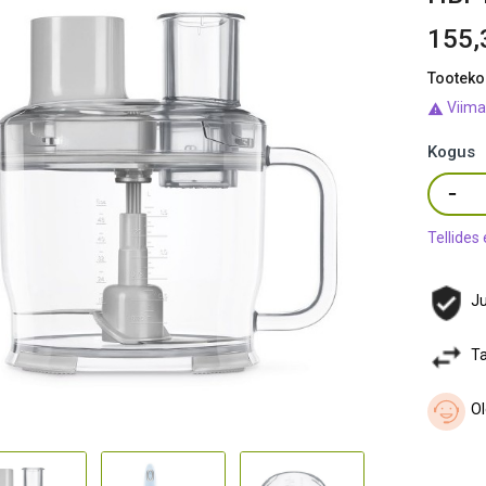
155,
Tooteko
Viima

Kogus
Tellides
Ju
Ta
Ol