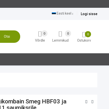
Eesti keel
Logi sisse
0
0
0
Otsi
Võrdle
Lemmikud
Ostukorv
ikombain Smeg HBF03 ja
1 saumiksrile