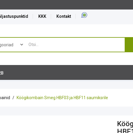
ljastuspunktid
KKK
Kontakt
2B
ainid
Köögikombain Smeg HBF03 ja HBF11 saumiksrile
Köög
HBF1