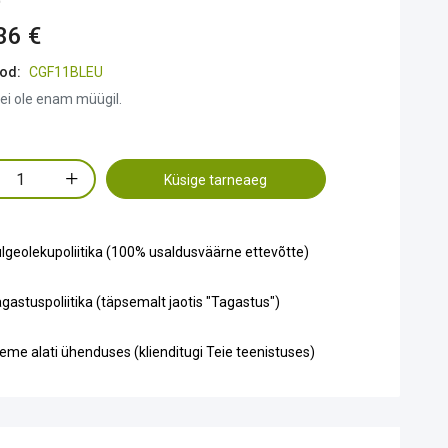
36 €
od:
CGF11BLEU
ei ole enam müügil.
Küsige tarneaeg
lgeolekupoliitika (100% usaldusväärne ettevõtte)
gastuspoliitika (täpsemalt jaotis "Tagastus")
eme alati ühenduses (klienditugi Teie teenistuses)