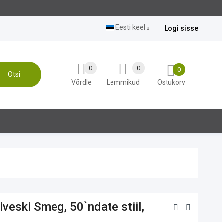
Eesti keel
Logi sisse
0
0
0
Otsi
Võrdle
Lemmikud
Ostukorv
veski Smeg, 50`ndate stiil,
t