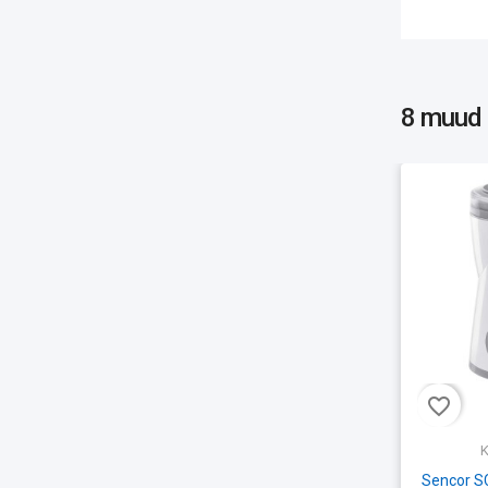
8 muud
favorite_border
K
Sencor S