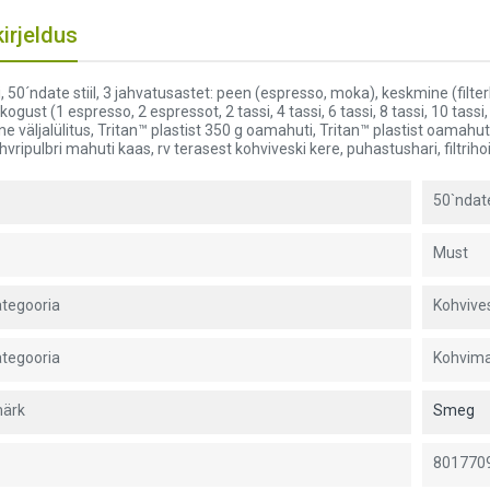
irjeldus
, 50´ndate stiil, 3 jahvatusastet: peen (espresso, moka), keskmine (filt
kogust (1 espresso, 2 espressot, 2 tassi, 4 tassi, 6 tassi, 8 tassi, 10 t
 väljalülitus, Tritan™ plastist 350 g oamahuti, Tritan™ plastist oamahuti 
hvripulbri mahuti kaas, rv terasest kohviveski kere, puhastushari, filtrihoi
50`ndate
Must
tegooria
Kohvive
tegooria
Kohvima
ärk
Smeg
801770