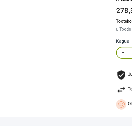
278,
Tooteko
Toode 
Kogus
Ju
Ta
Ol