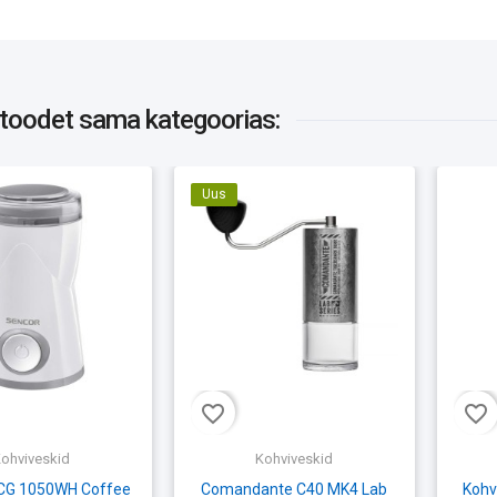
 toodet
sama kategoorias:
Uus
favorite_border
favorite_border
ohviveskid
Kohviveskid
CG 1050WH Coffee
Comandante C40 MK4 Lab
Kohv