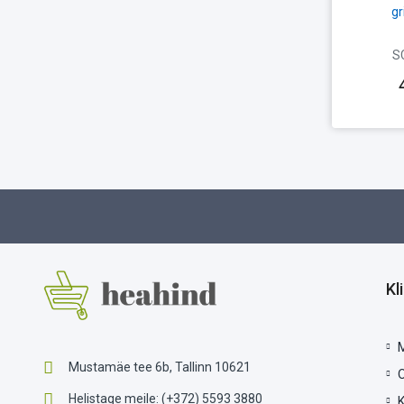
gr
S
Kl
Mustamäe tee 6b, Tallinn 10621
Helistage meile:
(+372) 5593 3880