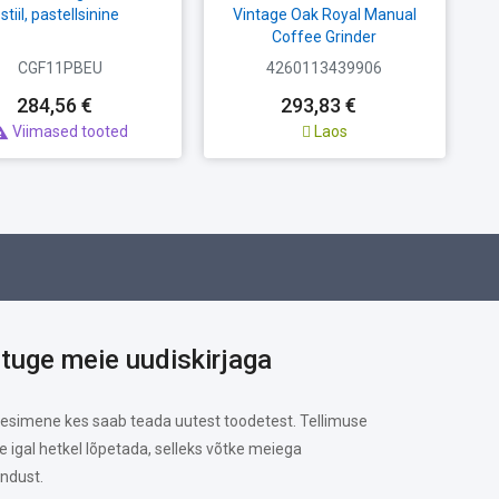
stiil, pastellsinine
Vintage Oak Royal Manual
Coffee Grinder
CGF11PBEU
4260113439906
284,56 €
293,83 €
Viimased tooted
Laos

ituge meie uudiskirjaga
 esimene kes saab teada uutest toodetest. Tellimuse
te igal hetkel lõpetada, selleks võtke meiega
ndust.