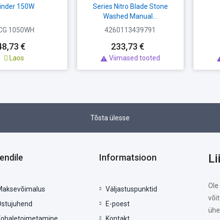
inder 150W
Series Nitro Blade Stone
Washed Manual...
CG 1050WH
4260113439791
48,73 €
233,73 €
Laos
Viimased tooted

Tõsta ülesse
Li
iendile
Informatsioon
Ole
Maksevõimalus
Väljastuspunktid
või
Ostujuhend
E-poest
ühe
Kohaletoimetamine
Kontakt