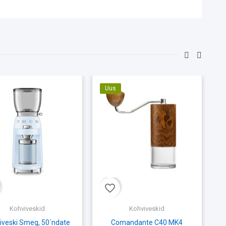
Uus
favorite_border
fav
Kohviveskid
Kohviveskid
iveski Smeg, 50`ndate
Comandante C40 MK4