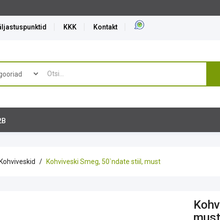
ljastuspunktid
KKK
Kontakt
2B
Kohviveskid
Kohviveski Smeg, 50`ndate stiil, must
Kohvi
mus