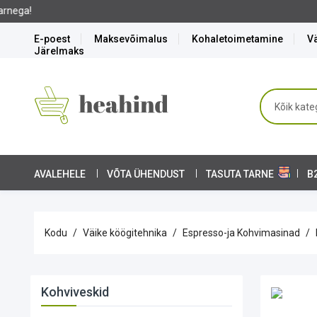
E-poest
Maksevõimalus
Kohaletoimetamine
Vä
Järelmaks
AVALEHELE
VÕTA ÜHENDUST
TASUTA TARNE
B
Kodu
Väike köögitehnika
Espresso-ja Kohvimasinad
Kohviveskid