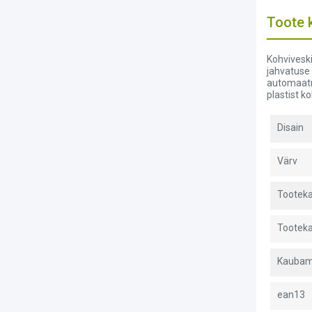
Toote k
Kohviveski
jahvatuse 
automaatne
plastist ko
Disain
Värv
Tooteka
Tooteka
Kaubam
ean13