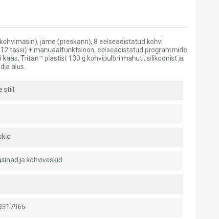
erkohvimasin), jäme (preskann), 8 eelseadistatud kohvi
assi, 12 tassi) + manuaalfunktsioon, eelseadistatud programmide
kaas, Tritan™ plastist 130 g kohvipulbri mahuti, silikoonist ja
dja alus.
 stiil
skid
sinad ja kohviveskid
9317966