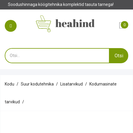
 köögitehnika komplektid tasuta tarnega!
0
Otsi
Kodu
Suur kodutehnika
Lisatarvikud
Kodumasinate
tarvikud