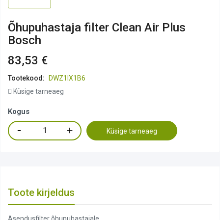
Õhupuhastaja filter Clean Air Plus
Bosch
83,53 €
Tootekood:
DWZ1IX1B6
Küsige tarneaeg
Kogus
Küsige tarneaeg
Toote kirjeldus
Asendusfilter õhupuhastajale.