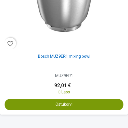
favorite_border
Bosch MUZ9ER1 mixing bowl
MUZ9ER1
92,01 €
Laos
Ostukorvi